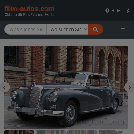
film-
Hilfe
autos.com