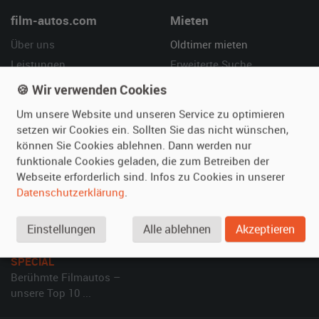
film-autos.com
Mieten
Über uns
Oldtimer mieten
Leistungen
Erweiterte Suche
Referenzen
Fragen für Mieter
🍪 Wir verwenden Cookies
Kundenmeinungen
Service
Um unsere Website und unseren Service zu optimieren
setzen wir Cookies ein. Sollten Sie das nicht wünschen,
Vermieten
Hilfe
können Sie Cookies ablehnen. Dann werden nur
funktionale Cookies geladen, die zum Betreiben der
Oldtimer anmelden
Häufige Fragen (FAQ)
Webseite erforderlich sind. Infos zu Cookies in unserer
Fotos senden
So funktioniert's
Datenschutzerklärung
.
Fragen für Vermieter
Kontakt
Inserat verwalten
Einstellungen
Alle ablehnen
Akzeptieren
SPECIAL
Berühmte Filmautos –
unsere Top 10 ...