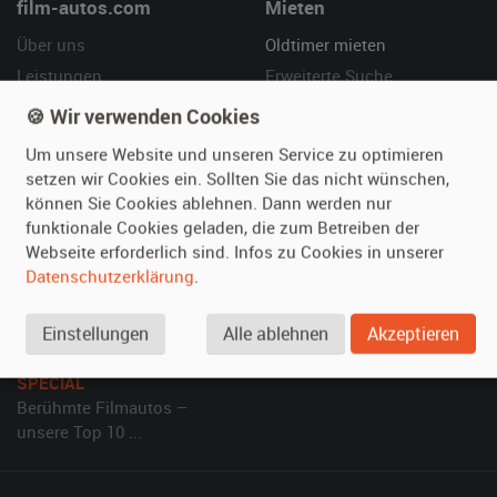
film-autos.com
Mieten
Über uns
Oldtimer mieten
Leistungen
Erweiterte Suche
Referenzen
Fragen für Mieter
🍪 Wir verwenden Cookies
Kundenmeinungen
Service
Um unsere Website und unseren Service zu optimieren
setzen wir Cookies ein. Sollten Sie das nicht wünschen,
Vermieten
Hilfe
können Sie Cookies ablehnen. Dann werden nur
funktionale Cookies geladen, die zum Betreiben der
Oldtimer anmelden
Häufige Fragen (FAQ)
Webseite erforderlich sind. Infos zu Cookies in unserer
Fotos senden
So funktioniert's
Datenschutzerklärung
.
Fragen für Vermieter
Kontakt
Inserat verwalten
Einstellungen
Alle ablehnen
Akzeptieren
SPECIAL
Berühmte Filmautos –
unsere Top 10 ...