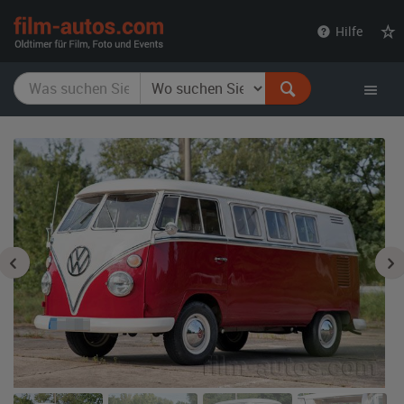
film-
Hilfe
autos.com