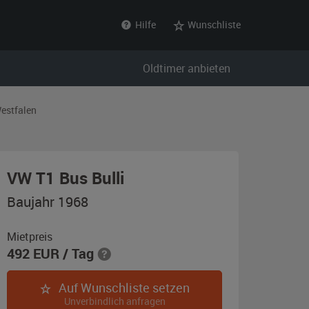
Hilfe
Wunschliste
Oldtimer anbieten
estfalen
,
VW T1 Bus Bulli
Baujahr
Baujahr 1968
1968,
orange
Mietpreis
492
EUR
/ Tag
/
cremeweiß
Auf Wunschliste setzen
Unverbindlich anfragen