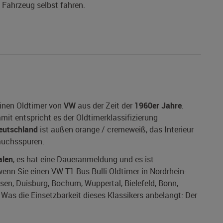
s Fahrzeug selbst fahren.
einen Oldtimer von
VW
aus der Zeit der
1960er Jahre
.
amit entspricht es der Oldtimerklassifizierung
eutschland
ist außen orange / cremeweiß, das Interieur
rauchsspuren.
alen
, es hat eine Daueranmeldung und es ist
 wenn Sie einen VW T1 Bus Bulli Oldtimer in Nordrhein-
ssen, Duisburg, Bochum, Wuppertal, Bielefeld, Bonn,
as die Einsetzbarkeit dieses Klassikers anbelangt: Der