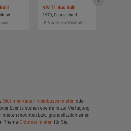
Bulli
VW T1 Bus Bulli
VW Bus T2
chland
1973, Deutschland
1968, Deut
hsen
Nordrhein-Westfalen
Nordrhei
ie
Oldtimer Vans / Kleinbusse mieten
oder
der Events stehen ebenfalls zur Verfügung.
n
mieten möchten bzw. grundsätzlich einen
zum Thema
Oldtimer mieten
für Sie.