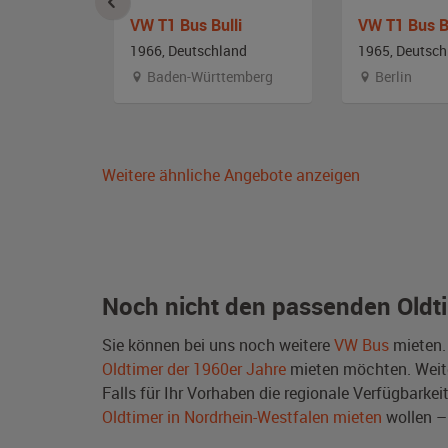
ulli
VW T1 Bus Bulli
VW T1 Bus Bu
and
1966, Deutschland
1965, Deutsch
en
Baden-Württemberg
Berlin
Weitere ähnliche Angebote anzeigen
Noch nicht den passenden Oldt
Sie können bei uns noch weitere
VW Bus
mieten.
Oldtimer der 1960er Jahre
mieten möchten. Weit
Falls für Ihr Vorhaben die regionale Verfügbarkei
Oldtimer in Nordrhein-Westfalen mieten
wollen –