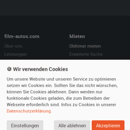
film-autos.com
Mieten
Über uns
Oldtimer mieten
Leistungen
Erweiterte Suche
Referenzen
Fragen für Mieter
🍪 Wir verwenden Cookies
Kundenmeinungen
Service
Um unsere Website und unseren Service zu optimieren
Vermieten
Hilfe
setzen wir Cookies ein. Sollten Sie das nicht wünschen,
können Sie Cookies ablehnen. Dann werden nur
Oldtimer anmelden
Häufige Fragen (FAQ)
funktionale Cookies geladen, die zum Betreiben der
Fotos senden
So funktioniert's
Webseite erforderlich sind. Infos zu Cookies in unserer
Datenschutzerklärung
.
Fragen für Vermieter
Kontakt
Inserat verwalten
Einstellungen
Alle ablehnen
Akzeptieren