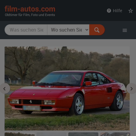
film-
Hilfe
autos.com