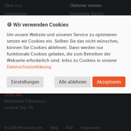
Über uns
Oldtimer mieten
Leistungen
Erweiterte Suche
Referenzen
Fragen für Mieter
🍪 Wir verwenden Cookies
Kundenmeinungen
Service
Um unsere Website und unseren Service zu optimieren
setzen wir Cookies ein. Sollten Sie das nicht wünschen,
Vermieten
Hilfe
können Sie Cookies ablehnen. Dann werden nur
funktionale Cookies geladen, die zum Betreiben der
Oldtimer anmelden
Häufige Fragen (FAQ)
Webseite erforderlich sind. Infos zu Cookies in unserer
Fotos senden
So funktioniert's
Datenschutzerklärung
.
Fragen für Vermieter
Kontakt
Inserat verwalten
Einstellungen
Alle ablehnen
Akzeptieren
SPECIAL
Berühmte Filmautos –
unsere Top 10 ...
© 2026 film-autos.com
Blog
AGB
Impressum