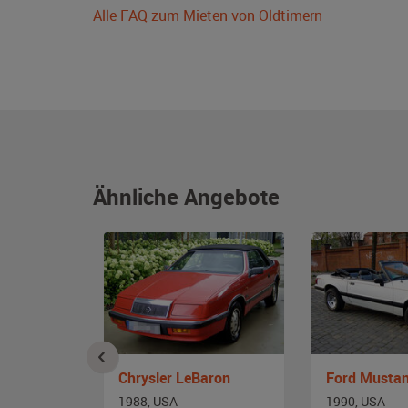
Alle FAQ zum Mieten von Oldtimern
Ähnliche Angebote
Mercedes-Benz 560 SL R 107
Chrysler LeBaron
Ford Mustang
and
1988, USA
1990, USA