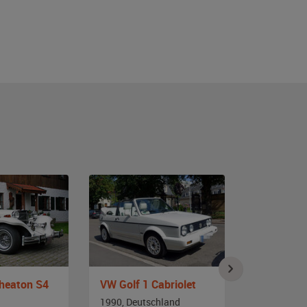
Pheaton S4
VW Golf 1 Cabriolet
1990, Deutschland
1990, Deut