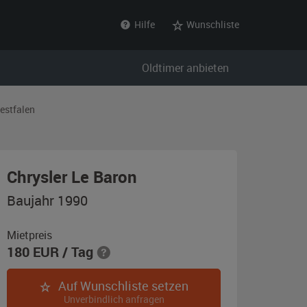
Hilfe
Wunschliste
Oldtimer anbieten
estfalen
,
Chrysler Le Baron
Baujahr
Baujahr 1990
1990,
weiß
Mietpreis
180
EUR
/ Tag
Auf Wunschliste setzen
Unverbindlich anfragen