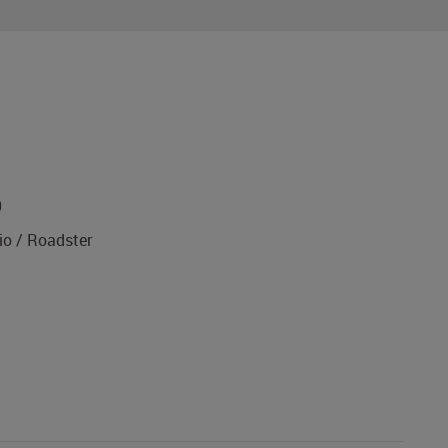
0
o / Roadster