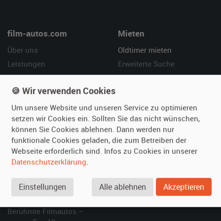
film-autos.com
Mieten
Über uns
Oldtimer mieten
Leistungen
Erweiterte Suche
Referenzen
Fragen für Mieter
🍪 Wir verwenden Cookies
Kundenmeinungen
Service
Um unsere Website und unseren Service zu optimieren
Vermieten
Hilfe
setzen wir Cookies ein. Sollten Sie das nicht wünschen,
können Sie Cookies ablehnen. Dann werden nur
Oldtimer anmelden
Häufige Fragen (FAQ)
funktionale Cookies geladen, die zum Betreiben der
Fotos senden
So funktioniert's
Webseite erforderlich sind. Infos zu Cookies in unserer
Fragen für Vermieter
Kontakt
Datenschutzerklärung
.
Inserat verwalten
Einstellungen
Alle ablehnen
Akzeptieren
SPECIAL
Berühmte Filmautos –