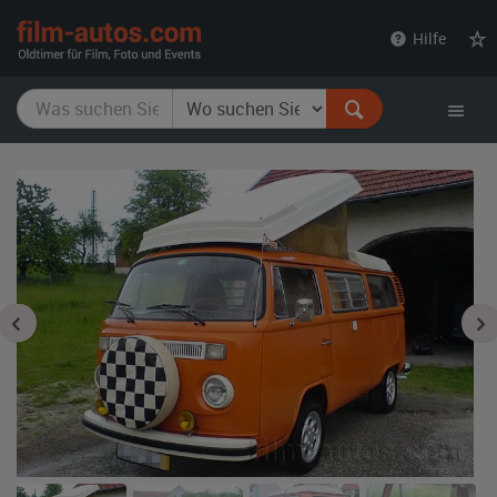
film-
Hilfe
autos.com