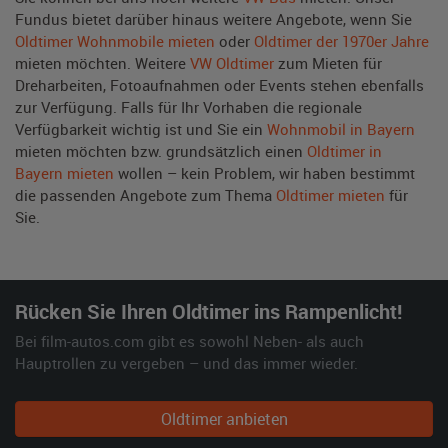
Fundus bietet darüber hinaus weitere Angebote, wenn Sie
Oldtimer Wohnmobile mieten
oder
Oldtimer der 1970er Jahre
mieten möchten. Weitere
VW Oldtimer
zum Mieten für
Dreharbeiten, Fotoaufnahmen oder Events stehen ebenfalls
zur Verfügung. Falls für Ihr Vorhaben die regionale
Verfügbarkeit wichtig ist und Sie ein
Wohnmobil in Bayern
mieten möchten bzw. grundsätzlich einen
Oldtimer in
Bayern mieten
wollen – kein Problem, wir haben bestimmt
die passenden Angebote zum Thema
Oldtimer mieten
für
Sie.
Rücken Sie Ihren Oldtimer ins Rampenlicht!
Bei film-autos.com gibt es sowohl Neben- als auch
Hauptrollen zu vergeben – und das immer wieder.
Oldtimer anbieten