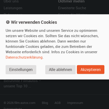
Über uns
Oldtimer mieten
Leistungen
Erweiterte Suche
Referenzen
Fragen für Mieter
Kundenmeinungen
Service
🍪 Wir verwenden Cookies
Um unsere Website und unseren Service zu optimieren
Vermieten
Hilfe
setzen wir Cookies ein. Sollten Sie das nicht wünschen,
können Sie Cookies ablehnen. Dann werden nur
Oldtimer anmelden
Häufige Fragen (FAQ)
funktionale Cookies geladen, die zum Betreiben der
Fotos senden
So funktioniert's
Webseite erforderlich sind. Infos zu Cookies in unserer
Fragen für Vermieter
Kontakt
Datenschutzerklärung
.
Inserat verwalten
Einstellungen
Alle ablehnen
Akzeptieren
SPECIAL
Berühmte Filmautos –
unsere Top 10 ...
© 2026 film-autos.com
Blog
AGB
Impressum
Datenschutz