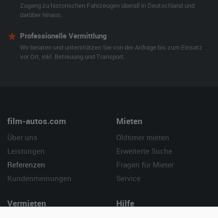
Zugang zu historischen Fahrzeugen überall in Deutschland und
darüber hinaus.
Professionelle Vermittlung
Wir beraten und unterstützen Sie von der Anfrage bis zum Einsatz
vor Ort, inkl. Betreuung und Transport.
film-autos.com
Mieten
Über uns
Oldtimer mieten
Leistungen
Erweiterte Suche
Referenzen
Fragen für Mieter
Kundenmeinungen
Service
Vermieten
Hilfe