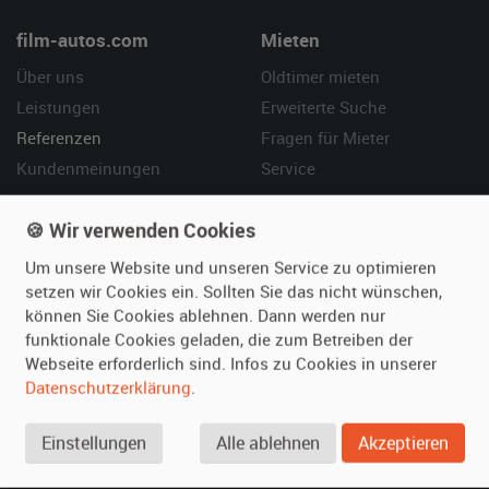
film-autos.com
Mieten
Über uns
Oldtimer mieten
Leistungen
Erweiterte Suche
Referenzen
Fragen für Mieter
Kundenmeinungen
Service
Vermieten
Hilfe
🍪 Wir verwenden Cookies
Oldtimer anmelden
Häufige Fragen (FAQ)
Um unsere Website und unseren Service zu optimieren
setzen wir Cookies ein. Sollten Sie das nicht wünschen,
Fotos senden
So funktioniert's
können Sie Cookies ablehnen. Dann werden nur
Fragen für Vermieter
Kontakt
funktionale Cookies geladen, die zum Betreiben der
Inserat verwalten
Webseite erforderlich sind. Infos zu Cookies in unserer
Datenschutzerklärung
.
SPECIAL
Berühmte Filmautos –
Einstellungen
Alle ablehnen
Akzeptieren
unsere Top 10 ...