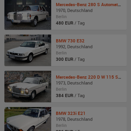
Mercedes-Benz
280 S Automatic W 108
1970
,
Deutschland
Berlin
480
EUR
/ Tag
BMW
730 E32
1992
,
Deutschland
Berlin
300
EUR
/ Tag
Mercedes-Benz
220 D W 115 Strich-8
1973
,
Deutschland
Berlin
384
EUR
/ Tag
BMW
323i E21
1978
,
Deutschland
Berlin