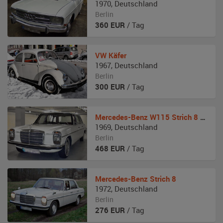
1970
,
Deutschland
Berlin
360
EUR
/ Tag
VW
Käfer
1967
,
Deutschland
Berlin
300
EUR
/ Tag
Mercedes-Benz
W115 Strich 8 Pullmann
1969
,
Deutschland
Berlin
468
EUR
/ Tag
Mercedes-Benz
Strich 8
1972
,
Deutschland
Berlin
276
EUR
/ Tag