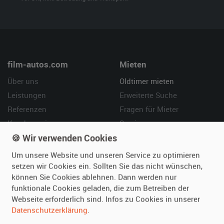
film-autos.com
Mieten
Über uns
Oldtimer mieten
Leistungen
Erweiterte Suche
Referenzen
Fragen für Mieter
Kundenmeinungen
Service
🍪 Wir verwenden Cookies
Vermieten
Hilfe
Um unsere Website und unseren Service zu optimieren
Oldtimer anmelden
Häufige Fragen (FAQ)
setzen wir Cookies ein. Sollten Sie das nicht wünschen,
können Sie Cookies ablehnen. Dann werden nur
Fotos senden
So funktioniert's
funktionale Cookies geladen, die zum Betreiben der
Fragen für Vermieter
Kontakt
Webseite erforderlich sind. Infos zu Cookies in unserer
Inserat verwalten
Datenschutzerklärung
.