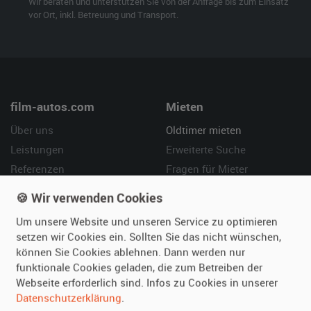
Wir beraten und unterstützen Sie von der Anfrage bis zum Einsatz
vor Ort, inkl. Betreuung und Transport.
film-autos.com
Mieten
Über uns
Oldtimer mieten
Leistungen
Erweiterte Suche
Referenzen
Fragen für Mieter
Kundenmeinungen
Service
🍪 Wir verwenden Cookies
Um unsere Website und unseren Service zu optimieren
Vermieten
Hilfe
setzen wir Cookies ein. Sollten Sie das nicht wünschen,
Oldtimer anmelden
Häufige Fragen (FAQ)
können Sie Cookies ablehnen. Dann werden nur
Fotos senden
So funktioniert's
funktionale Cookies geladen, die zum Betreiben der
Webseite erforderlich sind. Infos zu Cookies in unserer
Fragen für Vermieter
Kontakt
Datenschutzerklärung
.
Inserat verwalten