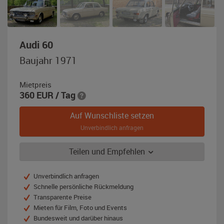
,
Audi 60
Baujahr
Baujahr 1971
1971,
beige
Mietpreis
/
360
EUR
/ Tag
weiß
Auf Wunschliste setzen
Unverbindlich anfragen
Teilen und Empfehlen
Unverbindlich anfragen
Schnelle persönliche Rückmeldung
Transparente Preise
Mieten für Film, Foto und Events
Bundesweit und darüber hinaus