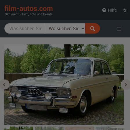
film-
Hilfe
autos.com