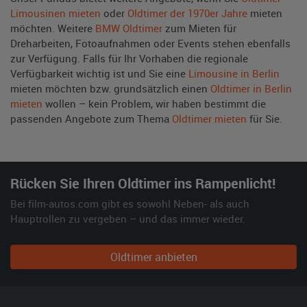
Limousinen mieten
oder
Oldtimer der 1970er Jahre
mieten
möchten. Weitere
BMW Oldtimer
zum Mieten für
Dreharbeiten, Fotoaufnahmen oder Events stehen ebenfalls
zur Verfügung. Falls für Ihr Vorhaben die regionale
Verfügbarkeit wichtig ist und Sie eine
Limousine in Berlin
mieten möchten bzw. grundsätzlich einen
Oldtimer in Berlin
mieten
wollen – kein Problem, wir haben bestimmt die
passenden Angebote zum Thema
Oldtimer mieten
für Sie.
Rücken Sie Ihren Oldtimer ins Rampenlicht!
Bei film-autos.com gibt es sowohl Neben- als auch
Hauptrollen zu vergeben – und das immer wieder.
Oldtimer anbieten