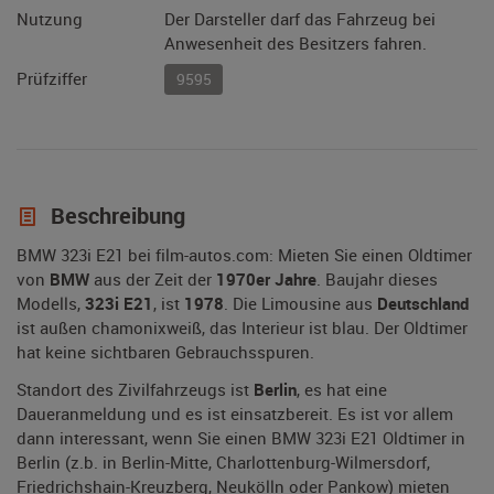
Nutzung
Der Darsteller darf das Fahrzeug bei
Anwesenheit des Besitzers fahren.
Prüfziffer
9595
Beschreibung
BMW 323i E21 bei film-autos.com: Mieten Sie einen Oldtimer
von
BMW
aus der Zeit der
1970er Jahre
. Baujahr dieses
Modells,
323i E21
, ist
1978
. Die Limousine aus
Deutschland
ist außen chamonixweiß, das Interieur ist blau. Der Oldtimer
hat keine sichtbaren Gebrauchsspuren.
Standort des Zivilfahrzeugs ist
Berlin
, es hat eine
Daueranmeldung und es ist einsatzbereit. Es ist vor allem
dann interessant, wenn Sie einen BMW 323i E21 Oldtimer in
Berlin (z.b. in Berlin-Mitte, Charlottenburg-Wilmersdorf,
Friedrichshain-Kreuzberg, Neukölln oder Pankow) mieten