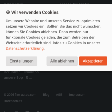
Referenzen
Fragen für Mieter
Kundenmeinungen
Service
🍪 Wir verwenden Cookies
Um unsere Website und unseren Service zu optimieren
Vermieten
Hilfe
setzen wir Cookies ein. Sollten Sie das nicht wünschen,
können Sie Cookies ablehnen. Dann werden nur
Oldtimer anmelden
Häufige Fragen (FAQ)
funktionale Cookies geladen, die zum Betreiben der
Fotos senden
So funktioniert's
Webseite erforderlich sind. Infos zu Cookies in unserer
Fragen für Vermieter
Kontakt
Datenschutzerklärung
.
Inserat verwalten
Einstellungen
Alle ablehnen
Akzeptieren
SPECIAL
Berühmte Filmautos –
unsere Top 10 ...
© 2026 film-autos.com
Blog
AGB
Impressum
Datenschutz