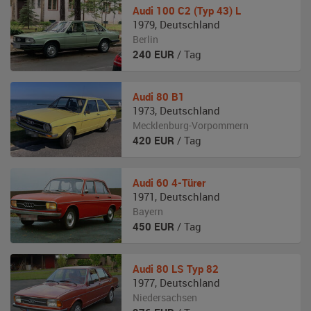
Audi
100 C2 (Typ 43) L
1979
,
Deutschland
Berlin
240
EUR
/ Tag
Audi
80 B1
1973
,
Deutschland
Mecklenburg-Vorpommern
420
EUR
/ Tag
Audi
60 4-Türer
1971
,
Deutschland
Bayern
450
EUR
/ Tag
Audi
80 LS Typ 82
1977
,
Deutschland
Niedersachsen