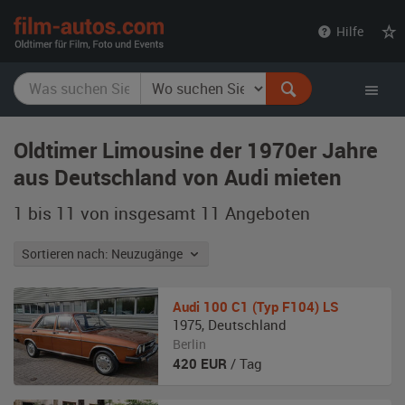
film-
Hilfe
autos.com
Oldtimer Limousine der 1970er Jahre
aus Deutschland von Audi mieten
1 bis 11 von insgesamt 11
Angeboten
Sortieren nach: Neuzugänge
Audi
100 C1 (Typ F104) LS
1975
,
Deutschland
Berlin
420
EUR
/ Tag