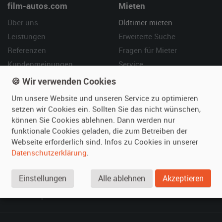
film-autos.com
Mieten
Über uns
Oldtimer mieten
Leistungen
Erweiterte Suche
Referenzen
Fragen für Mieter
Kundenmeinungen
Service
🍪 Wir verwenden Cookies
Vermieten
Hilfe
Um unsere Website und unseren Service zu optimieren
Oldtimer anmelden
Häufige Fragen (FAQ)
setzen wir Cookies ein. Sollten Sie das nicht wünschen,
können Sie Cookies ablehnen. Dann werden nur
Fotos senden
So funktioniert's
funktionale Cookies geladen, die zum Betreiben der
Fragen für Vermieter
Kontakt
Webseite erforderlich sind. Infos zu Cookies in unserer
Inserat verwalten
Datenschutzerklärung
.
SPECIAL
Einstellungen
Alle ablehnen
Akzeptieren
Berühmte Filmautos –
unsere Top 10 ...