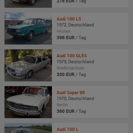
276
EUR
/ Tag
Audi
100 LS
1972
,
Deutschland
Hessen
396
EUR
/ Tag
Audi
100 GL5S
1979
,
Deutschland
Niedersachsen
300
EUR
/ Tag
Audi
Super 90
1970
,
Deutschland
Berlin
360
EUR
/ Tag
Audi
100 L