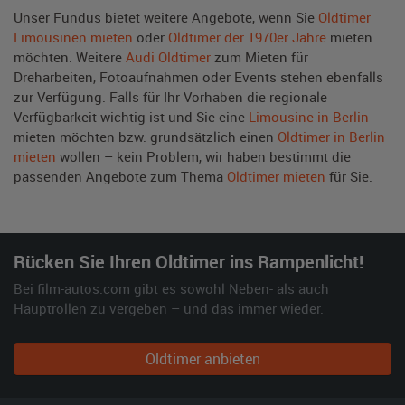
Unser Fundus bietet weitere Angebote, wenn Sie
Oldtimer
Limousinen mieten
oder
Oldtimer der 1970er Jahre
mieten
möchten. Weitere
Audi Oldtimer
zum Mieten für
Dreharbeiten, Fotoaufnahmen oder Events stehen ebenfalls
zur Verfügung. Falls für Ihr Vorhaben die regionale
Verfügbarkeit wichtig ist und Sie eine
Limousine in Berlin
mieten möchten bzw. grundsätzlich einen
Oldtimer in Berlin
mieten
wollen – kein Problem, wir haben bestimmt die
passenden Angebote zum Thema
Oldtimer mieten
für Sie.
Rücken Sie Ihren Oldtimer ins Rampenlicht!
Bei film-autos.com gibt es sowohl Neben- als auch
Hauptrollen zu vergeben – und das immer wieder.
Oldtimer anbieten