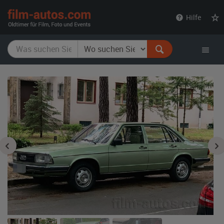
film-
Hilfe
autos.com