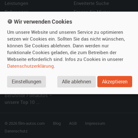
Leistungen
Erweiterte Suche
Referenzen
Fragen für Mieter
Kundenmeinungen
Service
🍪 Wir verwenden Cookies
Um unsere Website und unseren Service zu optimieren
Vermieten
Hilfe
setzen wir Cookies ein. Sollten Sie das nicht wünschen,
können Sie Cookies ablehnen. Dann werden nur
Oldtimer anmelden
Häufige Fragen (FAQ)
funktionale Cookies geladen, die zum Betreiben der
Fotos senden
So funktioniert's
Webseite erforderlich sind. Infos zu Cookies in unserer
Fragen für Vermieter
Kontakt
Datenschutzerklärung
.
Inserat verwalten
Einstellungen
Alle ablehnen
Akzeptieren
SPECIAL
Berühmte Filmautos –
unsere Top 10 ...
© 2026 film-autos.com
Blog
AGB
Impressum
Datenschutz