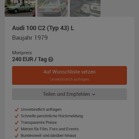
,
Audi 100 C2 (Typ 43) L
Baujahr
Baujahr 1979
1979,
grün-
Mietpreis
metallic
240
EUR
/ Tag
Auf Wunschliste setzen
Unverbindlich anfragen
Teilen und Empfehlen
Unverbindlich anfragen
Schnelle persönliche Rückmeldung
Transparente Preise
Mieten für Film, Foto und Events
Bundesweit und darüber hinaus