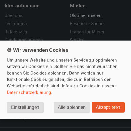
film-autos.com
Mieten
Über uns
Oldtimer mieten
Leistungen
Erweiterte Suche
Referenzen
Fragen für Mieter
Kundenmeinungen
Service
🍪 Wir verwenden Cookies
Vermieten
Hilfe
Um unsere Website und unseren Service zu optimieren
Oldtimer anmelden
Häufige Fragen (FAQ)
setzen wir Cookies ein. Sollten Sie das nicht wünschen,
können Sie Cookies ablehnen. Dann werden nur
Fotos senden
So funktioniert's
funktionale Cookies geladen, die zum Betreiben der
Fragen für Vermieter
Kontakt
Webseite erforderlich sind. Infos zu Cookies in unserer
Inserat verwalten
Datenschutzerklärung
.
SPECIAL
Einstellungen
Alle ablehnen
Akzeptieren
Berühmte Filmautos –
unsere Top 10 ...