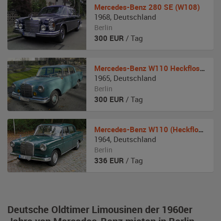
Mercedes-Benz
280 SE (W108)
1968
,
Deutschland
Berlin
300
EUR
/ Tag
Mercedes-Benz
W110 Heckflosse
1965
,
Deutschland
Berlin
300
EUR
/ Tag
Mercedes-Benz
W110 (Heckflosse)
1964
,
Deutschland
Berlin
336
EUR
/ Tag
Deutsche Oldtimer Limousinen der 1960er