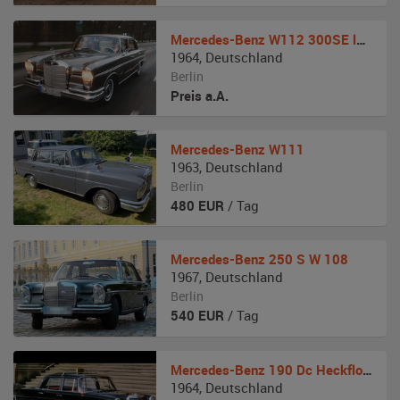
Mercedes-Benz
W112 300SE lang Königsflosse
1964
,
Deutschland
Berlin
Preis a.A.
Mercedes-Benz
W111
1963
,
Deutschland
Berlin
480
EUR
/ Tag
Mercedes-Benz
250 S W 108
1967
,
Deutschland
Berlin
540
EUR
/ Tag
Mercedes-Benz
190 Dc Heckflosse
1964
,
Deutschland