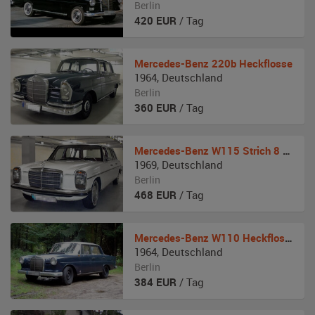
Berlin
420
EUR
/ Tag
Mercedes-Benz
220b Heckflosse
1964
,
Deutschland
Berlin
360
EUR
/ Tag
Mercedes-Benz
W115 Strich 8 Pullmann
1969
,
Deutschland
Berlin
468
EUR
/ Tag
Mercedes-Benz
W110 Heckflosse Diesel
1964
,
Deutschland
Berlin
384
EUR
/ Tag