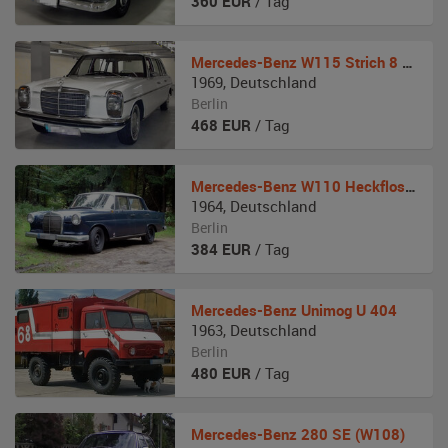
360
EUR
/ Tag
Mercedes-Benz
W115 Strich 8 Pullmann
1969
,
Deutschland
Berlin
468
EUR
/ Tag
Mercedes-Benz
W110 Heckflosse Diesel
1964
,
Deutschland
Berlin
384
EUR
/ Tag
Mercedes-Benz
Unimog U 404
1963
,
Deutschland
Berlin
480
EUR
/ Tag
Mercedes-Benz
280 SE (W108)