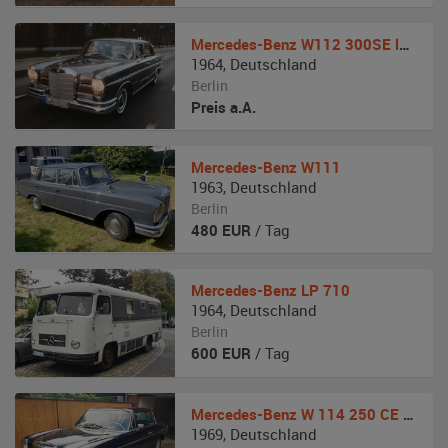
Mercedes-Benz
W112 300SE lang Königsflosse
1964
,
Deutschland
Berlin
Preis a.A.
Mercedes-Benz
W111
1963
,
Deutschland
Berlin
480
EUR
/ Tag
Mercedes-Benz
LP 710
1964
,
Deutschland
Berlin
600
EUR
/ Tag
Mercedes-Benz
W 114 250 CE Automatik
1969
,
Deutschland