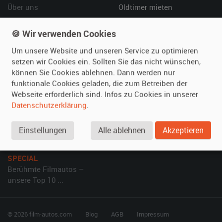
Über uns
Oldtimer mieten
Leistungen
Erweiterte Suche
🍪 Wir verwenden Cookies
Referenzen
Fragen für Mieter
Kundenmeinungen
Service
Um unsere Website und unseren Service zu optimieren
setzen wir Cookies ein. Sollten Sie das nicht wünschen,
können Sie Cookies ablehnen. Dann werden nur
Vermieten
Hilfe
funktionale Cookies geladen, die zum Betreiben der
Oldtimer anmelden
Häufige Fragen (FAQ)
Webseite erforderlich sind. Infos zu Cookies in unserer
Fotos senden
So funktioniert's
Datenschutzerklärung
.
Fragen für Vermieter
Kontakt
Einstellungen
Alle ablehnen
Akzeptieren
Inserat verwalten
SPECIAL
Berühmte Filmautos –
unsere Top 10 ...
© 2026 film-autos.com
Blog
AGB
Impressum