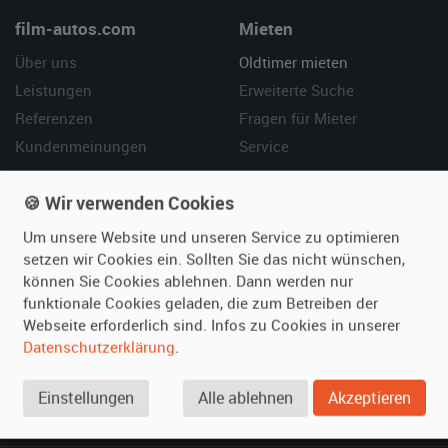
film-autos.com
Mieten
Über uns
Oldtimer mieten
Leistungen
Erweiterte Suche
Referenzen
Fragen für Mieter
Kundenmeinungen
Service
Vermieten
Hilfe
🍪 Wir verwenden Cookies
Oldtimer anmelden
Häufige Fragen (FAQ)
Um unsere Website und unseren Service zu optimieren
setzen wir Cookies ein. Sollten Sie das nicht wünschen,
Fotos senden
So funktioniert's
können Sie Cookies ablehnen. Dann werden nur
Fragen für Vermieter
Kontakt
funktionale Cookies geladen, die zum Betreiben der
Inserat verwalten
Webseite erforderlich sind. Infos zu Cookies in unserer
Datenschutzerklärung
.
SPECIAL
Berühmte Filmautos –
Einstellungen
Alle ablehnen
Akzeptieren
unsere Top 10 ...