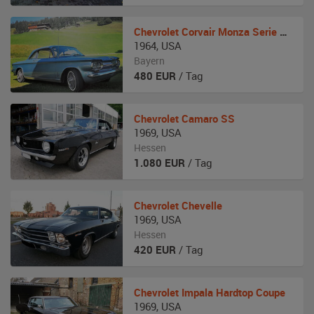
Chevrolet
Corvair Monza Serie 900 Coupe
1964
,
USA
Bayern
480
EUR
/ Tag
Chevrolet
Camaro SS
1969
,
USA
Hessen
1.080
EUR
/ Tag
Chevrolet
Chevelle
1969
,
USA
Hessen
420
EUR
/ Tag
Chevrolet
Impala Hardtop Coupe
1969
,
USA