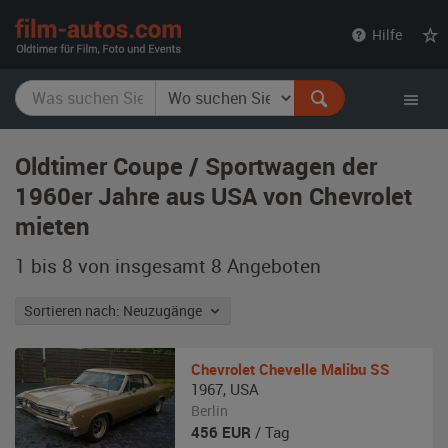
film-
Hilfe
autos.com
Oldtimer Coupe / Sportwagen der
1960er Jahre aus USA von Chevrolet
mieten
1 bis 8 von insgesamt 8
Angeboten
Sortieren nach: Neuzugänge
Chevrolet
Chevelle Malibu SS
1967
,
USA
Berlin
456
EUR
/ Tag