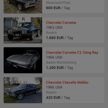
Rheinland-Pfalz
600
EUR
/ Tag
Chevrolet
Corvette
1963
,
USA
Bayern
1.680
EUR
/ Tag
Chevrolet
Corvette C2 Sting Ray
1964
,
USA
Baden-Württemberg
1.200
EUR
/ Tag
Chevrolet
Chevelle Malibu
1969
,
USA
Bayern
420
EUR
/ Tag