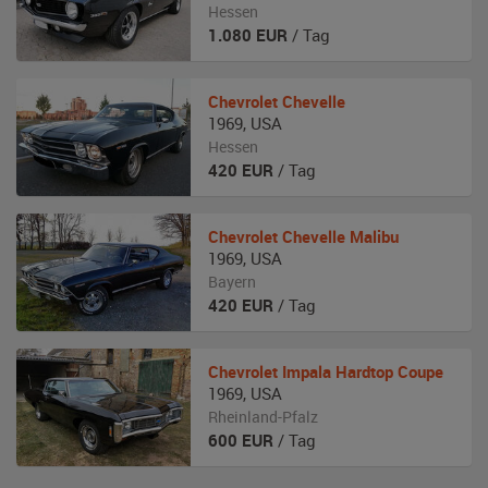
Hessen
1.080
EUR
/ Tag
Chevrolet
Chevelle
1969
,
USA
Hessen
420
EUR
/ Tag
Chevrolet
Chevelle Malibu
1969
,
USA
Bayern
420
EUR
/ Tag
Chevrolet
Impala Hardtop Coupe
1969
,
USA
Rheinland-Pfalz
600
EUR
/ Tag