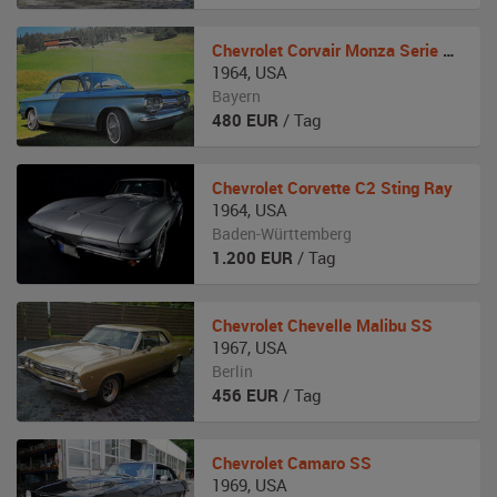
Chevrolet
Corvair Monza Serie 900 Coupe
1964
,
USA
Bayern
480
EUR
/ Tag
Chevrolet
Corvette C2 Sting Ray
1964
,
USA
Baden-Württemberg
1.200
EUR
/ Tag
Chevrolet
Chevelle Malibu SS
1967
,
USA
Berlin
456
EUR
/ Tag
Chevrolet
Camaro SS
1969
,
USA