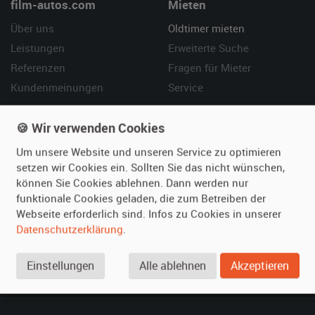
film-autos.com
Mieten
Über uns
Oldtimer mieten
Leistungen
Erweiterte Suche
Referenzen
Fragen für Mieter
Kundenmeinungen
Service
Vermieten
Hilfe
🍪 Wir verwenden Cookies
Oldtimer anmelden
Häufige Fragen (FAQ)
Um unsere Website und unseren Service zu optimieren
Fotos senden
So funktioniert's
setzen wir Cookies ein. Sollten Sie das nicht wünschen,
können Sie Cookies ablehnen. Dann werden nur
Fragen für Vermieter
Kontakt
funktionale Cookies geladen, die zum Betreiben der
Inserat verwalten
Webseite erforderlich sind. Infos zu Cookies in unserer
Datenschutzerklärung
.
SPECIAL
Berühmte Filmautos –
Einstellungen
Alle ablehnen
Akzeptieren
unsere Top 10 ...