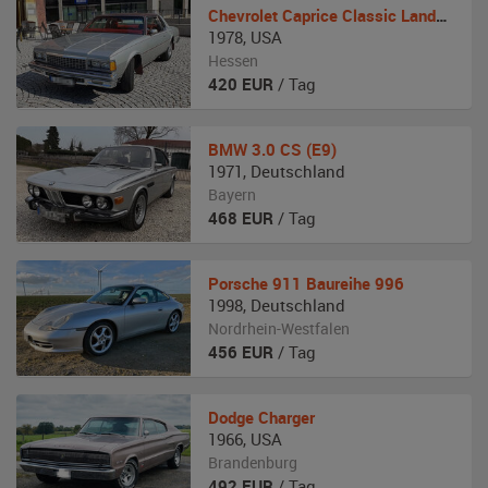
Chevrolet
Caprice Classic Landau Coupe
1978
,
USA
Hessen
420
EUR
/ Tag
BMW
3.0 CS (E9)
1971
,
Deutschland
Bayern
468
EUR
/ Tag
Porsche
911 Baureihe 996
1998
,
Deutschland
Nordrhein-Westfalen
456
EUR
/ Tag
Dodge
Charger
1966
,
USA
Brandenburg
492
EUR
/ Tag