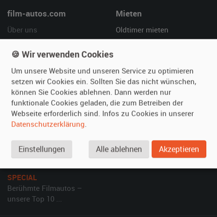
film-autos.com
Mieten
Über uns
Oldtimer mieten
Leistungen
Erweiterte Suche
🍪 Wir verwenden Cookies
Referenzen
Fragen für Mieter
Kundenmeinungen
Service
Um unsere Website und unseren Service zu optimieren
setzen wir Cookies ein. Sollten Sie das nicht wünschen,
können Sie Cookies ablehnen. Dann werden nur
Vermieten
Hilfe
funktionale Cookies geladen, die zum Betreiben der
Oldtimer anmelden
Häufige Fragen (FAQ)
Webseite erforderlich sind. Infos zu Cookies in unserer
Datenschutzerklärung
.
Fotos senden
So funktioniert's
Fragen für Vermieter
Kontakt
Einstellungen
Alle ablehnen
Akzeptieren
Inserat verwalten
SPECIAL
Berühmte Filmautos –
unsere Top 10 ...