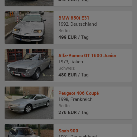
BMW
850i E31
1992
,
Deutschland
Berlin
499
EUR
/ Tag
Alfa-Romeo
GT 1600 Junior
1973
,
Italien
Schweiz
480
EUR
/ Tag
Peugeot
406 Coupé
1998
,
Frankreich
Berlin
276
EUR
/ Tag
Saab
900
1991
,
Deutschland