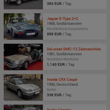
384
EUR
/ Tag
Jaguar
E-Type 2+2
1968
,
Großbritannien
Mecklenburg-Vorpommern
599
EUR
/ Tag
DeLorean
DMC-12 Zeitmaschine
1981
,
Großbritannien
Nordrhein-Westfalen
1.140
EUR
/ Tag
Honda
CRX Coupé
1990
,
Deutschland
Berlin
336
EUR
/ Tag
Dodge
Charger