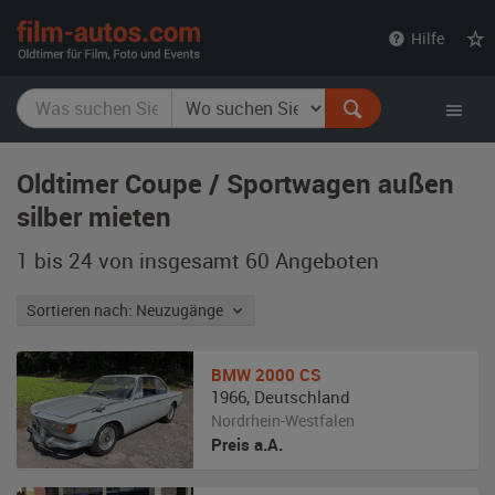
film-
Hilfe
autos.com
Oldtimer Coupe / Sportwagen außen
silber mieten
1 bis 24 von insgesamt 60
Angeboten
Sortieren nach: Neuzugänge
BMW
2000 CS
1966
,
Deutschland
Nordrhein-Westfalen
Preis a.A.