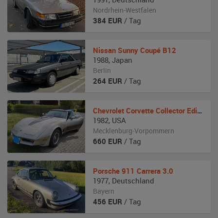
Nordrhein-Westfalen
384
EUR
/ Tag
Nissan
Sunny Coupé B12
1988
,
Japan
Berlin
264
EUR
/ Tag
Chevrolet
Corvette Collector Edition
1982
,
USA
Mecklenburg-Vorpommern
660
EUR
/ Tag
Porsche
911 Carrera 3.0
1977
,
Deutschland
Bayern
456
EUR
/ Tag