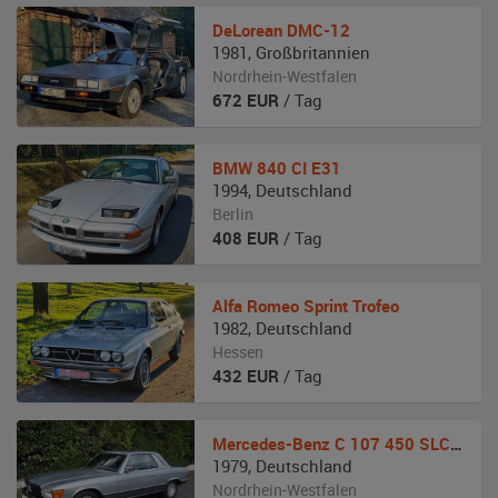
DeLorean
DMC-12
1981
,
Großbritannien
Nordrhein-Westfalen
672
EUR
/ Tag
BMW
840 CI E31
1994
,
Deutschland
Berlin
408
EUR
/ Tag
Alfa Romeo
Sprint Trofeo
1982
,
Deutschland
Hessen
432
EUR
/ Tag
Mercedes-Benz
C 107 450 SLC 5.0
1979
,
Deutschland
Nordrhein-Westfalen