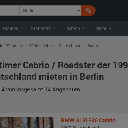
Marken
Standorte
Themen
Beliebt
io / Roadster
1990er Jahre
Deutschland
Berlin
timer Cabrio / Roadster der 19
tschland mieten in Berlin
 14 von insgesamt 14
Angeboten
BMW
318i E36 Cabrio