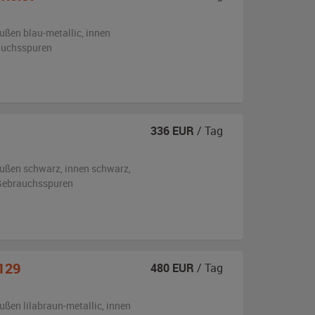
ußen
blau-metallic
,
innen
auchsspuren
336
EUR
/ Tag
ußen
schwarz
,
innen schwarz
,
n Gebrauchsspuren
129
480
EUR
/ Tag
ußen
lilabraun-metallic
,
innen