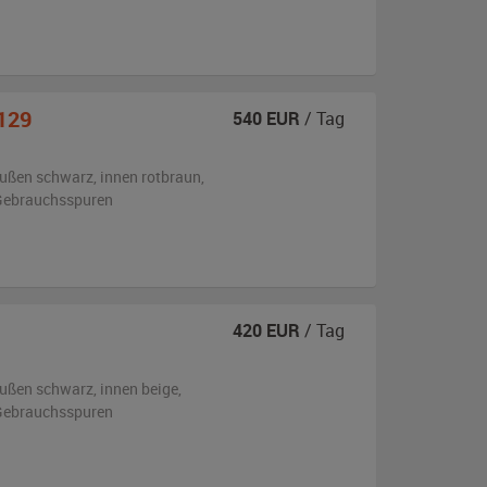
129
540
EUR
/ Tag
ußen
schwarz
,
innen rotbraun
,
n Gebrauchsspuren
420
EUR
/ Tag
ußen
schwarz
,
innen beige
,
n Gebrauchsspuren