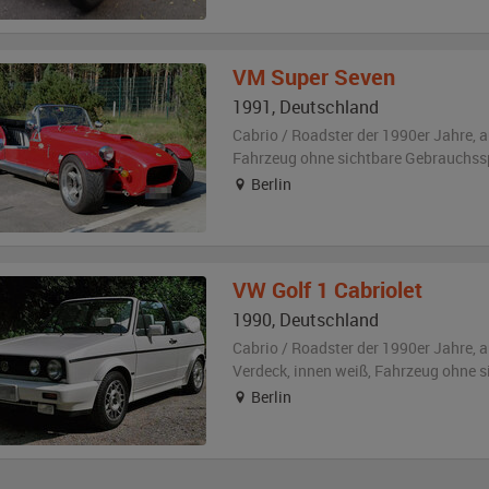
VM
Super Seven
1991
,
Deutschland
Cabrio / Roadster der 1990er Jahre,
a
Fahrzeug
ohne sichtbare Gebrauchss
Berlin
VW
Golf 1 Cabriolet
1990
,
Deutschland
Cabrio / Roadster der 1990er Jahre,
a
Verdeck
,
innen weiß
, Fahrzeug
ohne s
Berlin