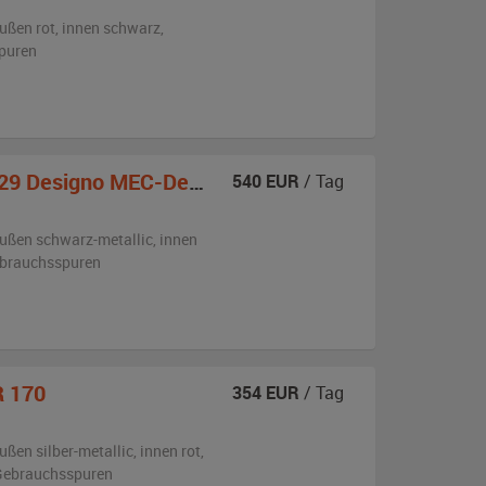
ußen
rot
,
innen schwarz
,
puren
Designo MEC-Design Umbau
540
EUR
/ Tag
ußen
schwarz-metallic
,
innen
ebrauchsspuren
R 170
354
EUR
/ Tag
ußen
silber-metallic
,
innen rot
,
n Gebrauchsspuren