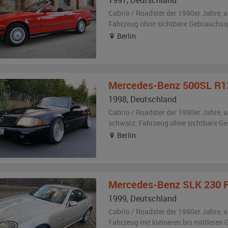
1997
,
Deutschland
Cabrio / Roadster der 1990er Jahre,
a
Fahrzeug
ohne sichtbare Gebrauchss
Berlin
Mercedes-Benz
500SL R129 
1998
,
Deutschland
Cabrio / Roadster der 1990er Jahre,
a
schwarz
, Fahrzeug
ohne sichtbare G
Berlin
Mercedes-Benz
SLK 230 
1999
,
Deutschland
Cabrio / Roadster der 1990er Jahre,
a
Fahrzeug
mit kleineren bis mittlere