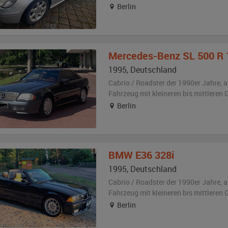
Berlin
Mercedes-Benz
SL 500 R 
1995
,
Deutschland
Cabrio / Roadster der 1990er Jahre,
a
Fahrzeug
mit kleineren bis mittlere
Berlin
BMW
E36 328i
1995
,
Deutschland
Cabrio / Roadster der 1990er Jahre,
a
Fahrzeug
mit kleineren bis mittlere
Berlin