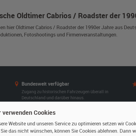
sche Oldtimer Cabrios / Roadster der 1990
den hier Oldtimer Cabrios / Roadster der 1990er Jahre aus Deut
duktionen, Fotoshootings und Firmenveranstaltungen.
Bundesweit verfügbar
Zugang zu historischen Fahrzeugen überall in
Deutschland und darüber hinaus.
r verwenden Cookies
re Website und unseren Service zu optimieren setzen wir Cooki
n Sie das nicht wünschen, können Sie Cookies ablehnen. Dann 