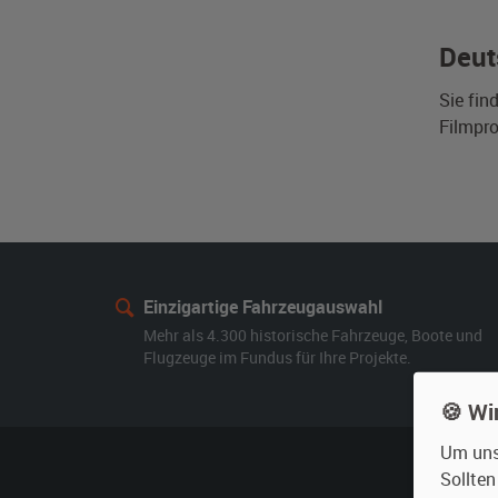
Deut
Sie fin
Filmpro
Einzigartige Fahrzeugauswahl
Mehr als 4.300 historische Fahrzeuge, Boote und
Flugzeuge im Fundus für Ihre Projekte.
🍪 Wi
Um unse
Sollte