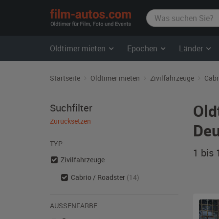
film-
autos.com
Oldtimer mieten
Epochen
Länder
Startseite
Oldtimer mieten
Zivilfahrzeuge
Cabr
Old
Suchfilter
Zurücksetzen
Deu
TYP
1 bis
Zivilfahrzeuge
Cabrio / Roadster
(14)
AUSSENFARBE