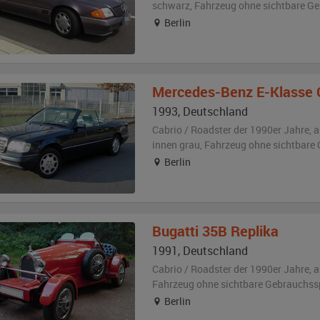
schwarz
, Fahrzeug
ohne sichtbare G
Berlin
Mercedes-Benz
E-Klasse 
1993
,
Deutschland
Cabrio / Roadster der 1990er Jahre,
a
innen grau
, Fahrzeug
ohne sichtbare
Berlin
Bugatti
35B Replika
1991
,
Deutschland
Cabrio / Roadster der 1990er Jahre,
a
Fahrzeug
ohne sichtbare Gebrauchss
Berlin