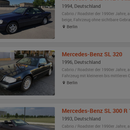
1994
,
Deutschland
Cabrio / Roadster der 1990er Jahre,
a
beige
, Fahrzeug
ohne sichtbare Gebr
Berlin
Mercedes-Benz
SL 320
1996
,
Deutschland
Cabrio / Roadster der 1990er Jahre,
a
Fahrzeug
mit kleineren bis mittlere
Berlin
Mercedes-Benz
SL 300 R 
1993
,
Deutschland
Cabrio / Roadster der 1990er Jahre,
a