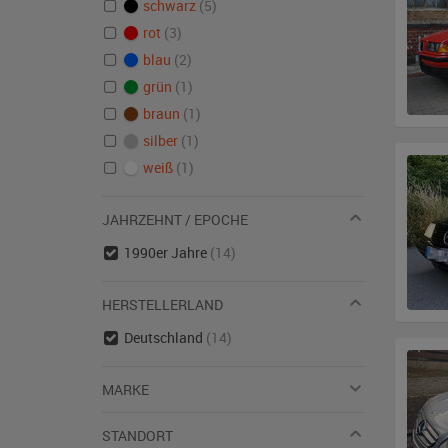
schwarz
(5)
rot
(3)
blau
(2)
grün
(1)
braun
(1)
silber
(1)
weiß
(1)
JAHRZEHNT / EPOCHE
1990er Jahre
(14)
HERSTELLERLAND
Deutschland
(14)
MARKE
STANDORT