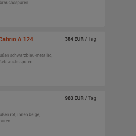
ebrauchsspuren
Cabrio A 124
384
EUR
/ Tag
ußen
schwarzblau-metallic
,
 Gebrauchsspuren
960
EUR
/ Tag
ußen
rot
,
innen beige
,
puren