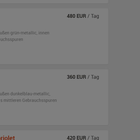
480
EUR
/ Tag
ußen
grün-metallic
,
innen
auchsspuren
360
EUR
/ Tag
ußen
dunkelblau-metallic
,
bis mittleren Gebrauchsspuren
iolet
420
EUR
/ Tag