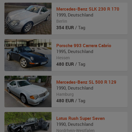
Mercedes-Benz
SLK 230 R 170
1999
,
Deutschland
Berlin
354
EUR
/ Tag
Porsche
993 Carrera Cabrio
1995
,
Deutschland
Hessen
480
EUR
/ Tag
Mercedes-Benz
SL 500 R 129
1990
,
Deutschland
Hamburg
480
EUR
/ Tag
Lotus
Rush Super Seven
1990
,
Deutschland
Nordrhein-Westfalen