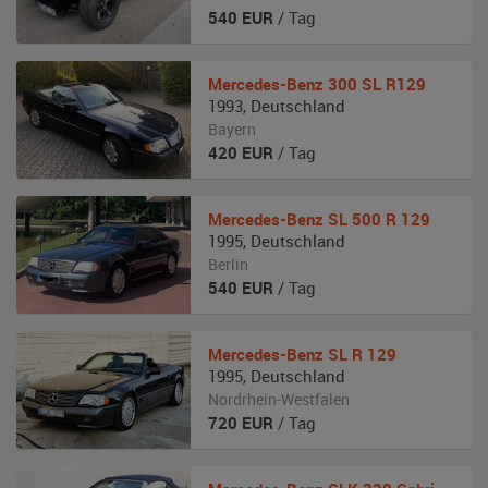
540
EUR
/ Tag
Mercedes-Benz
300 SL R129
1993
,
Deutschland
Bayern
420
EUR
/ Tag
Mercedes-Benz
SL 500 R 129
1995
,
Deutschland
Berlin
540
EUR
/ Tag
Mercedes-Benz
SL R 129
1995
,
Deutschland
Nordrhein-Westfalen
720
EUR
/ Tag