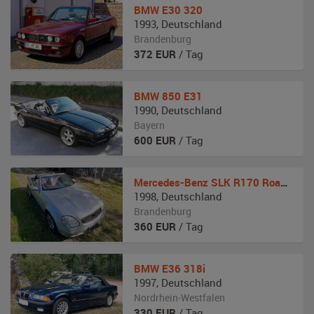
BMW
E30 320
1993
,
Deutschland
Brandenburg
372
EUR
/ Tag
BMW
850 E31
1990
,
Deutschland
Bayern
600
EUR
/ Tag
Mercedes-Benz
SLK R170 Roadster
1998
,
Deutschland
Brandenburg
360
EUR
/ Tag
BMW
E36 318i
1997
,
Deutschland
Nordrhein-Westfalen
330
EUR
/ Tag