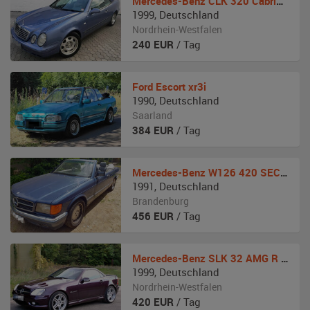
Mercedes-Benz
CLK 320 Cabrio A 208
1999
,
Deutschland
Nordrhein-Westfalen
240
EUR
/ Tag
Ford
Escort xr3i
1990
,
Deutschland
Saarland
384
EUR
/ Tag
Mercedes-Benz
W126 420 SEC Cabrio-Umbau
1991
,
Deutschland
Brandenburg
456
EUR
/ Tag
Mercedes-Benz
SLK 32 AMG R 170
1999
,
Deutschland
Nordrhein-Westfalen
420
EUR
/ Tag