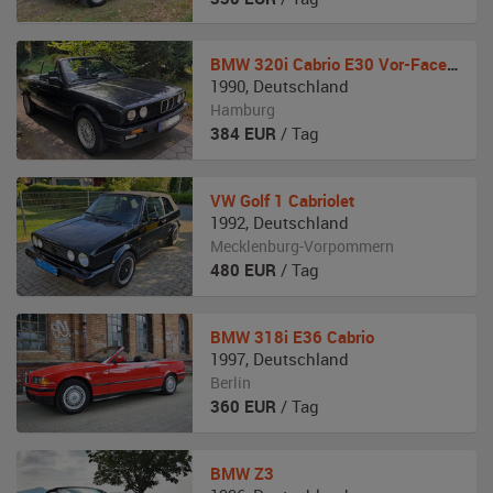
BMW
320i Cabrio E30 Vor-Facelift Shadow Line
1990
,
Deutschland
Hamburg
384
EUR
/ Tag
VW
Golf 1 Cabriolet
1992
,
Deutschland
Mecklenburg-Vorpommern
480
EUR
/ Tag
BMW
318i E36 Cabrio
1997
,
Deutschland
Berlin
360
EUR
/ Tag
BMW
Z3