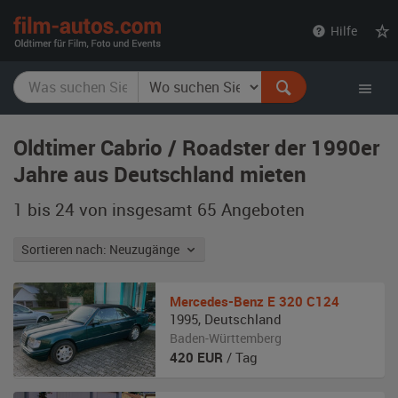
film-
Hilfe
autos.com
Oldtimer Cabrio / Roadster der 1990er
Jahre aus Deutschland mieten
1 bis 24 von insgesamt 65
Angeboten
Sortieren nach: Neuzugänge
Mercedes-Benz
E 320 C124
1995
,
Deutschland
Baden-Württemberg
420
EUR
/ Tag