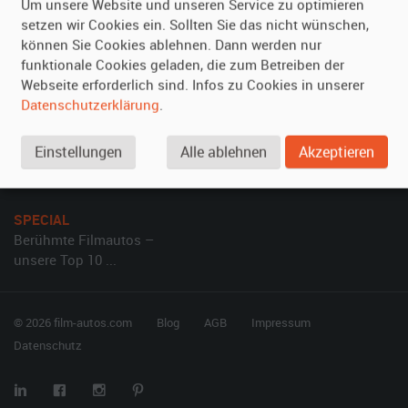
Um unsere Website und unseren Service zu optimieren
Kundenmeinungen
Service
setzen wir Cookies ein. Sollten Sie das nicht wünschen,
können Sie Cookies ablehnen. Dann werden nur
Vermieten
Hilfe
funktionale Cookies geladen, die zum Betreiben der
Webseite erforderlich sind. Infos zu Cookies in unserer
Oldtimer anmelden
Häufige Fragen (FAQ)
Datenschutzerklärung
.
Fotos senden
So funktioniert's
Fragen für Vermieter
Kontakt
Einstellungen
Alle ablehnen
Akzeptieren
Inserat verwalten
SPECIAL
Berühmte Filmautos –
unsere Top 10 ...
© 2026 film-autos.com
Blog
AGB
Impressum
Datenschutz