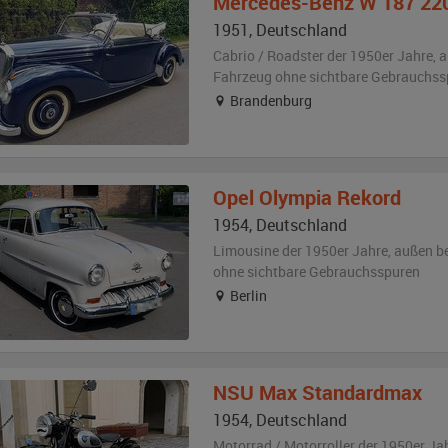
Mercedes-Benz
W 187 220
1951
,
Deutschland
Cabrio / Roadster der 1950er Jahre,
a
Fahrzeug
ohne sichtbare Gebrauchss
Brandenburg
Opel
Olympia Rekord
1954
,
Deutschland
Limousine der 1950er Jahre,
außen
b
ohne sichtbare Gebrauchsspuren
Berlin
NSU
Max Standardmax
1954
,
Deutschland
Motorrad / Motorroller der 1950er Ja