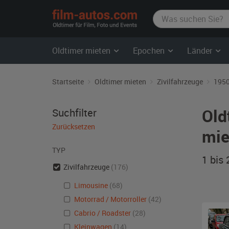
film-
autos.com
Oldtimer mieten
Epochen
Länder
Startseite
Oldtimer mieten
Zivilfahrzeuge
1950
Old
Suchfilter
Zurücksetzen
mie
TYP
1 bis
Zivilfahrzeuge
(176)
Limousine
(68)
Motorrad / Motorroller
(42)
Cabrio / Roadster
(28)
Kleinwagen
(14)