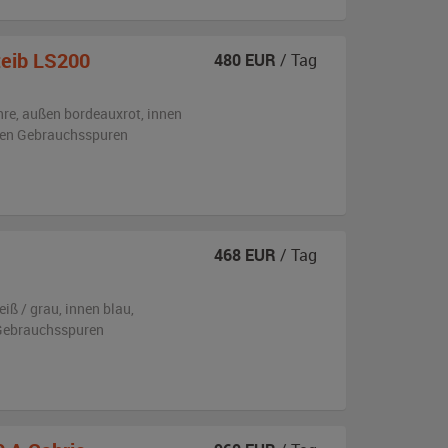
eib LS200
480
EUR
/ Tag
hre,
außen
bordeauxrot
,
innen
eren Gebrauchsspuren
468
EUR
/ Tag
eiß / grau
,
innen blau
,
n Gebrauchsspuren