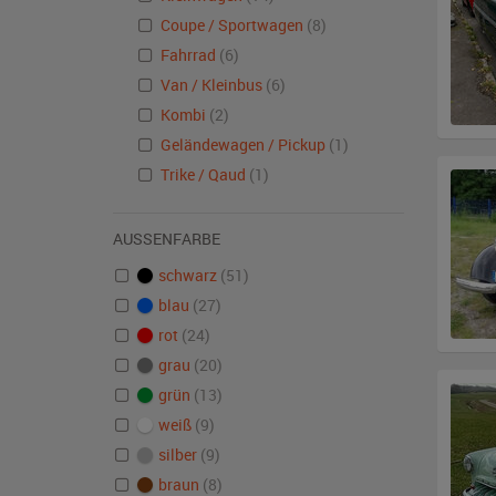
Coupe / Sportwagen
(8)
Fahrrad
(6)
Van / Kleinbus
(6)
Kombi
(2)
Geländewagen / Pickup
(1)
Trike / Qaud
(1)
AUSSENFARBE
schwarz
(51)
blau
(27)
rot
(24)
grau
(20)
grün
(13)
weiß
(9)
silber
(9)
braun
(8)