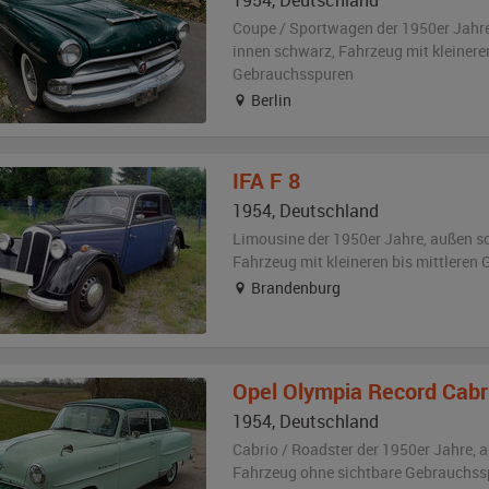
1954
,
Deutschland
Coupe / Sportwagen der 1950er Jahr
innen schwarz
, Fahrzeug
mit kleinere
Gebrauchsspuren
Berlin
IFA
F 8
1954
,
Deutschland
Limousine der 1950er Jahre,
außen
s
Fahrzeug
mit kleineren bis mittlere
Brandenburg
Opel
Olympia Record Cabr
1954
,
Deutschland
Cabrio / Roadster der 1950er Jahre,
a
Fahrzeug
ohne sichtbare Gebrauchss