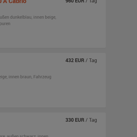
 A Cabrio
960
EUR
/ Tag
ußen
dunkelblau
,
innen beige
,
puren
432
EUR
/ Tag
eige
,
innen braun
, Fahrzeug
330
EUR
/ Tag
hre,
außen
schwarz
,
innen