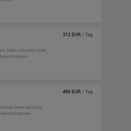
312
EUR
/ Tag
hre,
außen
schwarz
,
innen
ebrauchsspuren
480
EUR
/ Tag
otbraun
,
innen anthrazit
,
n Gebrauchsspuren