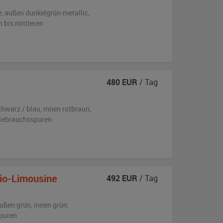
e,
außen
dunkelgrün-metallic
,
n bis mittleren
480
EUR
/ Tag
chwarz / blau
,
innen rotbraun
,
n Gebrauchsspuren
io-Limousine
492
EUR
/ Tag
ußen
grün
,
innen grün
,
puren