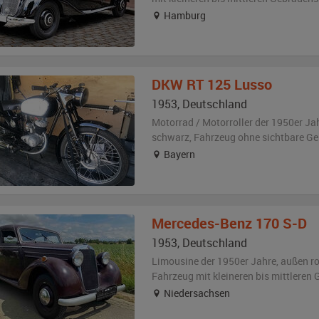
Hamburg
DKW
RT 125 Lusso
1953
,
Deutschland
Motorrad / Motorroller der 1950er Ja
schwarz
, Fahrzeug
ohne sichtbare G
Bayern
Mercedes-Benz
170 S-D
1953
,
Deutschland
Limousine der 1950er Jahre,
außen
r
Fahrzeug
mit kleineren bis mittlere
Niedersachsen