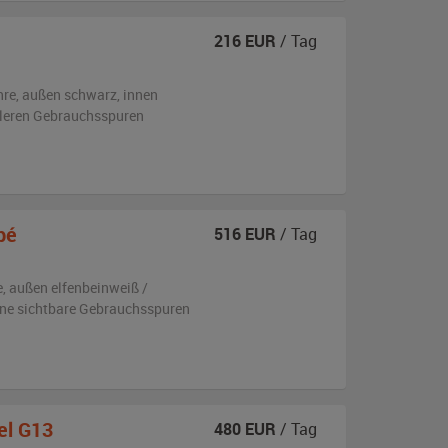
216
EUR
/ Tag
hre,
außen
schwarz
,
innen
ttleren Gebrauchsspuren
pé
516
EUR
/ Tag
e,
außen
elfenbeinweiß /
ne sichtbare Gebrauchsspuren
el G13
480
EUR
/ Tag