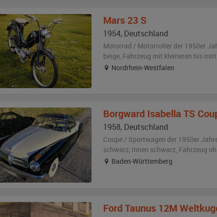
Mars
23 S
1954
,
Deutschland
Motorrad / Motorroller der 1950er Ja
beige
, Fahrzeug
mit kleineren bis mi
Nordrhein-Westfalen
Borgward
Isabella TS Cou
1958
,
Deutschland
Coupe / Sportwagen der 1950er Jahr
schwarz
,
innen schwarz
, Fahrzeug
oh
Baden-Württemberg
Ford Taunus
12M Weltkug