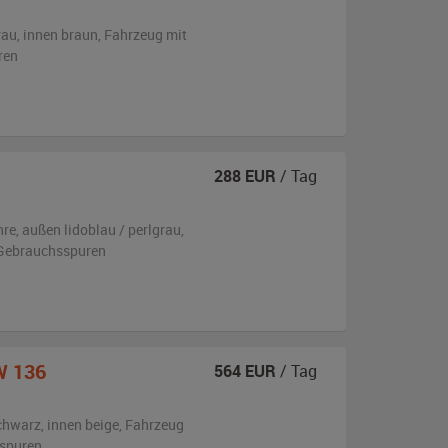
rau
,
innen braun
, Fahrzeug
mit
ren
288
EUR
/ Tag
hre,
außen
lidoblau / perlgrau
,
 Gebrauchsspuren
W 136
564
EUR
/ Tag
chwarz
,
innen beige
, Fahrzeug
sspuren