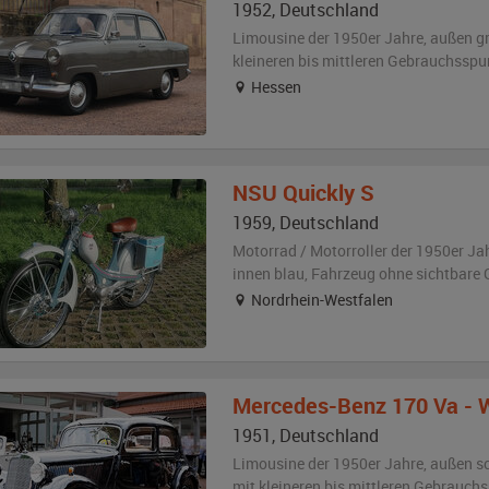
1952
,
Deutschland
Limousine der 1950er Jahre,
außen
g
kleineren bis mittleren Gebrauchsspu
Hessen
NSU
Quickly S
1959
,
Deutschland
Motorrad / Motorroller der 1950er Ja
innen blau
, Fahrzeug
ohne sichtbare
Nordrhein-Westfalen
Mercedes-Benz
170 Va - 
1951
,
Deutschland
Limousine der 1950er Jahre,
außen
s
mit kleineren bis mittleren Gebrauch