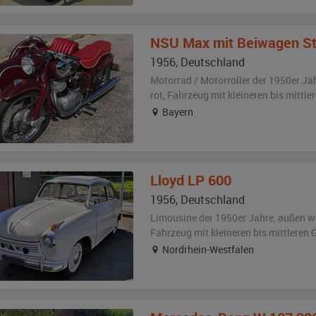
NSU
Max mit Beiwagen St
1956
,
Deutschland
Motorrad / Motorroller der 1950er Ja
rot
, Fahrzeug
mit kleineren bis mittl
Bayern
Lloyd
LP 600
1956
,
Deutschland
Limousine der 1950er Jahre,
außen
w
Fahrzeug
mit kleineren bis mittlere
Nordrhein-Westfalen