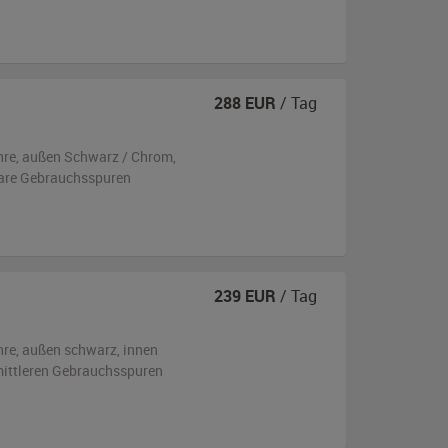
288
EUR
/ Tag
hre,
außen
Schwarz / Chrom
,
are Gebrauchsspuren
239
EUR
/ Tag
hre,
außen
schwarz
,
innen
 mittleren Gebrauchsspuren