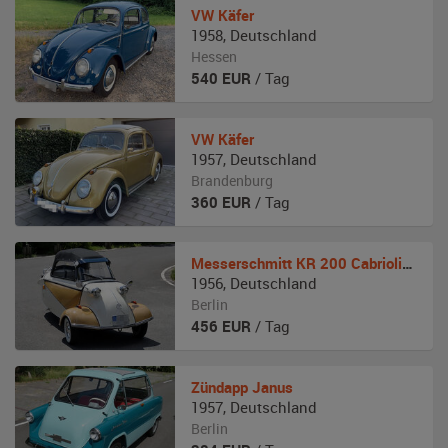
VW
Käfer
1958
,
Deutschland
Hessen
540
EUR
/ Tag
VW
Käfer
1957
,
Deutschland
Brandenburg
360
EUR
/ Tag
Messerschmitt
KR 200 Cabriolimousine
1956
,
Deutschland
Berlin
456
EUR
/ Tag
Zündapp
Janus
1957
,
Deutschland
Berlin