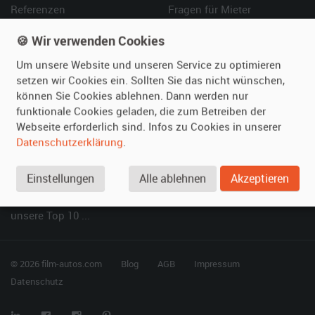
Referenzen
Fragen für Mieter
Kundenmeinungen
Service
🍪 Wir verwenden Cookies
Vermieten
Hilfe
Um unsere Website und unseren Service zu optimieren
setzen wir Cookies ein. Sollten Sie das nicht wünschen,
Oldtimer anmelden
Häufige Fragen (FAQ)
können Sie Cookies ablehnen. Dann werden nur
Fotos senden
So funktioniert's
funktionale Cookies geladen, die zum Betreiben der
Webseite erforderlich sind. Infos zu Cookies in unserer
Fragen für Vermieter
Kontakt
Datenschutzerklärung
.
Inserat verwalten
Einstellungen
Alle ablehnen
Akzeptieren
SPECIAL
Berühmte Filmautos –
unsere Top 10 ...
© 2026 film-autos.com
Blog
AGB
Impressum
Datenschutz