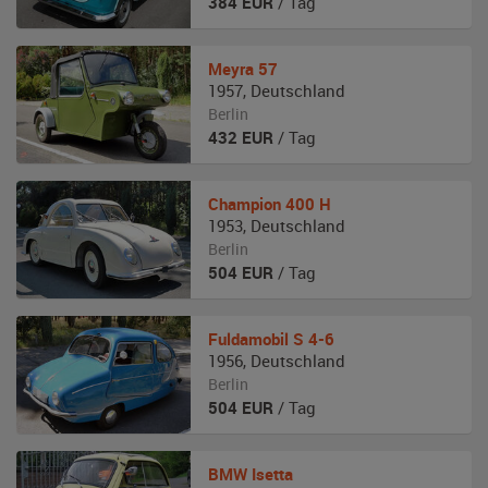
384
EUR
/ Tag
Meyra
57
1957
,
Deutschland
Berlin
432
EUR
/ Tag
Champion
400 H
1953
,
Deutschland
Berlin
504
EUR
/ Tag
Fuldamobil
S 4-6
1956
,
Deutschland
Berlin
504
EUR
/ Tag
BMW
Isetta