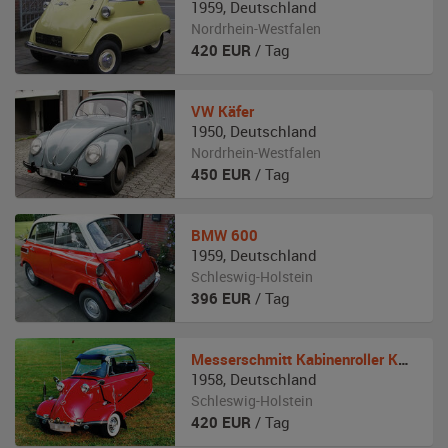
1959
,
Deutschland
Nordrhein-Westfalen
420
EUR
/ Tag
VW
Käfer
1950
,
Deutschland
Nordrhein-Westfalen
450
EUR
/ Tag
BMW
600
1959
,
Deutschland
Schleswig-Holstein
396
EUR
/ Tag
Messerschmitt
Kabinenroller KR 200
1958
,
Deutschland
Schleswig-Holstein
420
EUR
/ Tag