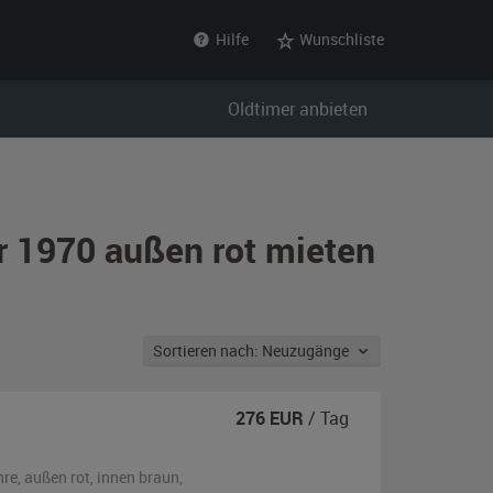
Hilfe
Wunschliste
Oldtimer anbieten
hr 1970 außen rot mieten
Sortieren nach: Neuzugänge
276
EUR
/ Tag
hre,
außen
rot
,
innen braun
,