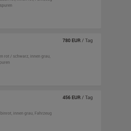
sspuren
780
EUR
/ Tag
en
rot / schwarz
,
innen grau
,
puren
456
EUR
/ Tag
ubinrot
,
innen grau
, Fahrzeug