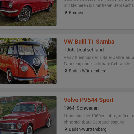
mit kleineren bis mittleren Gebrauch
Bremen
VW
Bulli T1 Samba
1966
,
Deutschland
Van / Kleinbus der 1960er Jahre,
auß
Fahrzeug
ohne sichtbare Gebrauchss
Baden-Württemberg
Volvo
PV544 Sport
1964
,
Schweden
Limousine der 1960er Jahre,
außen
r
ohne sichtbare Gebrauchsspuren
Baden-Württemberg