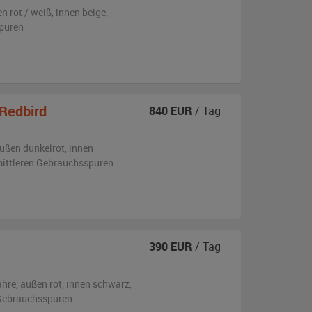
en
rot / weiß
,
innen beige
,
puren
Redbird
840
EUR
/ Tag
ußen
dunkelrot
,
innen
 mittleren Gebrauchsspuren
390
EUR
/ Tag
ahre,
außen
rot
,
innen schwarz
,
n Gebrauchsspuren