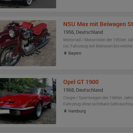
NSU
Max mit Beiwagen St
1956
,
Deutschland
Motorrad / Motorroller der 1950er Ja
rot
, Fahrzeug
mit kleineren bis mittl
Bayern
Opel
GT 1900
1968
,
Deutschland
Coupe / Sportwagen der 1960er Jahr
Fahrzeug
ohne sichtbare Gebrauchss
Hamburg