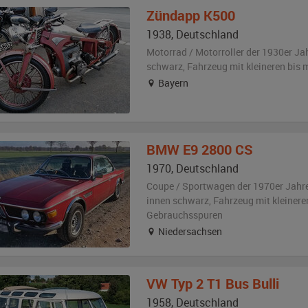
Zündapp
K500
1938
,
Deutschland
Motorrad / Motorroller der 1930er Ja
schwarz
, Fahrzeug
mit kleineren bis
Bayern
BMW
E9 2800 CS
1970
,
Deutschland
Coupe / Sportwagen der 1970er Jahr
innen schwarz
, Fahrzeug
mit kleinere
Gebrauchsspuren
Niedersachsen
VW
Typ 2 T1 Bus Bulli
1958
,
Deutschland