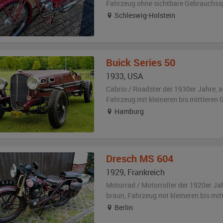
Fahrzeug
ohne sichtbare Gebrauchss
Schleswig-Holstein
Buick
Series 50
1933
,
USA
Cabrio / Roadster der 1930er Jahre,
a
Fahrzeug
mit kleineren bis mittlere
Hamburg
Dresch
MS 604
1929
,
Frankreich
Motorrad / Motorroller der 1920er Ja
braun
, Fahrzeug
mit kleineren bis mi
Berlin