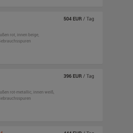
504
EUR
/ Tag
ußen
rot
,
innen beige
,
n Gebrauchsspuren
396
EUR
/ Tag
ußen
rot-metallic
,
innen weiß
,
n Gebrauchsspuren