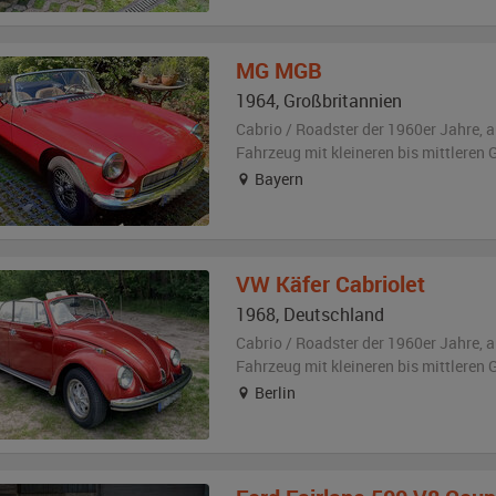
MG
MGB
1964
,
Großbritannien
Cabrio / Roadster der 1960er Jahre,
a
Fahrzeug
mit kleineren bis mittlere
Bayern
VW
Käfer Cabriolet
1968
,
Deutschland
Cabrio / Roadster der 1960er Jahre,
a
Fahrzeug
mit kleineren bis mittlere
Berlin