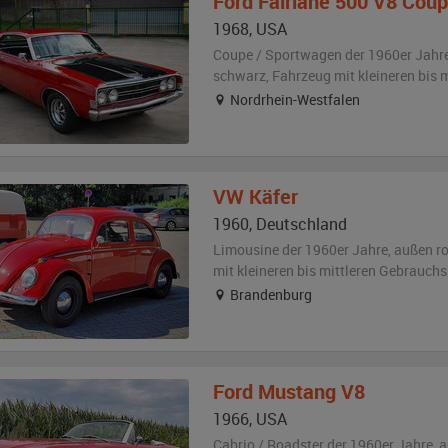
Ford
Fairlane 500 V8 Cou
1968
,
USA
Coupe / Sportwagen der 1960er Jahr
schwarz
, Fahrzeug
mit kleineren bis
Nordrhein-Westfalen
VW
Käfer
1960
,
Deutschland
Limousine der 1960er Jahre,
außen
ro
mit kleineren bis mittleren Gebrauch
Brandenburg
Ford
Mustang V8
1966
,
USA
Cabrio / Roadster der 1960er Jahre,
a