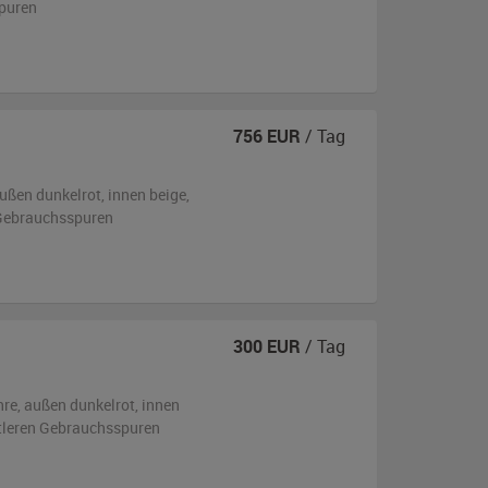
puren
756
EUR
/ Tag
ußen
dunkelrot
,
innen beige
,
n Gebrauchsspuren
300
EUR
/ Tag
hre,
außen
dunkelrot
,
innen
ttleren Gebrauchsspuren