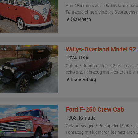
Van / Kleinbus der 1950er Jahre,
auß
Fahrzeug
ohne sichtbare Gebrauchss
Österreich
Willys-Overland
Model 92 
1924
,
USA
Cabrio / Roadster der 1920er Jahre,
a
schwarz
, Fahrzeug
mit kleineren bis
Brandenburg
Ford
F-250 Crew Cab
1968
,
Kanada
Geländewagen / Pickup der 1960er J
Fahrzeug
mit kleineren bis mittlere