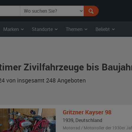
Marken
Standorte
Themen
Beliebt
timer Zivilfahrzeuge bis Bauja
 24 von insgesamt 248
Angeboten
Gritzner Kayser
98
1939
,
Deutschland
Motorrad / Motorroller der 1930er Ja