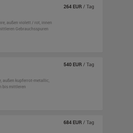
264
EUR
/ Tag
hre,
außen
violett / rot
,
innen
 mittleren Gebrauchsspuren
540
EUR
/ Tag
e,
außen
kupferrot-metallic
,
n bis mittleren
684
EUR
/ Tag