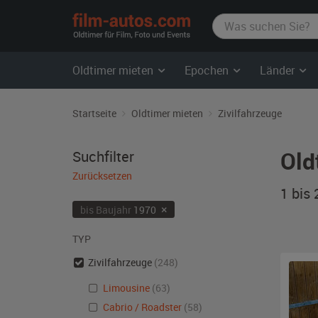
film-
autos.com
Oldtimer mieten
Epochen
Länder
Startseite
Oldtimer mieten
Zivilfahrzeuge
Old
Suchfilter
Zurücksetzen
1 bis
×
bis Baujahr
1970
TYP
Zivilfahrzeuge
(248)
Limousine
(63)
Cabrio / Roadster
(58)