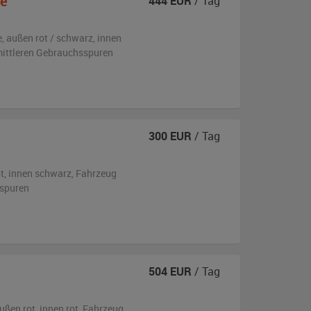
pé
444
EUR
/ Tag
e,
außen
rot / schwarz
,
innen
 mittleren Gebrauchsspuren
300
EUR
/ Tag
t
,
innen schwarz
, Fahrzeug
sspuren
504
EUR
/ Tag
ußen
rot
,
innen rot
, Fahrzeug