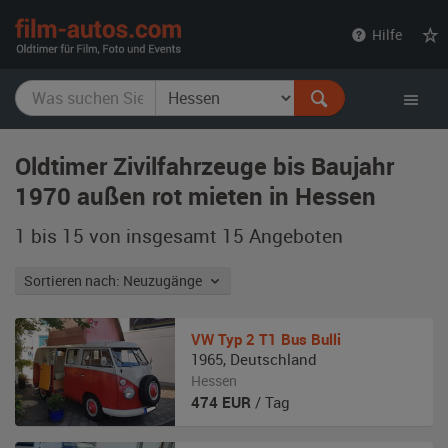
film-
Hilfe
autos.com
Oldtimer Zivilfahrzeuge bis Baujahr
1970 außen rot mieten in Hessen
1 bis 15 von insgesamt 15
Angeboten
Sortieren nach: Neuzugänge
VW
Typ 2 T1 Bus Bulli
1965
,
Deutschland
Hessen
474
EUR
/ Tag