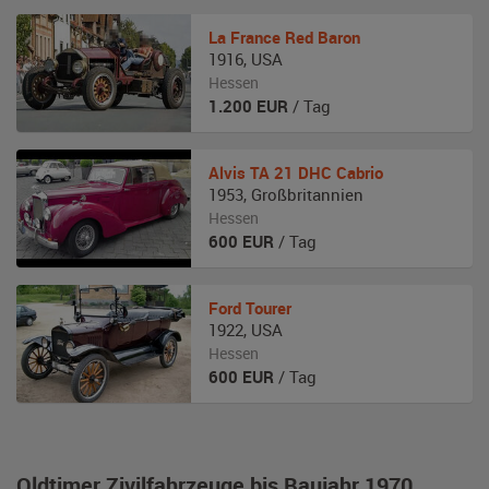
La France
Red Baron
1916
,
USA
Hessen
1.200
EUR
/ Tag
Alvis
TA 21 DHC Cabrio
1953
,
Großbritannien
Hessen
600
EUR
/ Tag
Ford
Tourer
1922
,
USA
Hessen
600
EUR
/ Tag
Oldtimer Zivilfahrzeuge bis Baujahr 1970