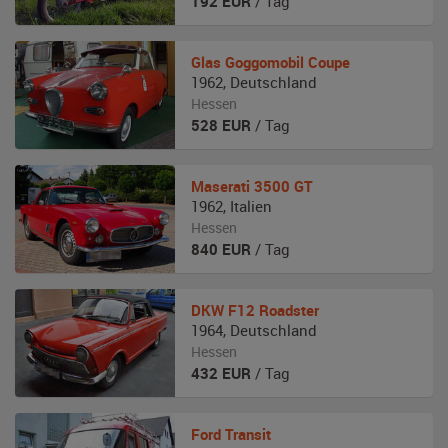
192
EUR
/ Tag
Glas
Goggomobil Coupe
1962
,
Deutschland
Hessen
528
EUR
/ Tag
Maserati
3500 GT
1962
,
Italien
Hessen
840
EUR
/ Tag
DKW
F12 Roadster
1964
,
Deutschland
Hessen
432
EUR
/ Tag
Ford
Transit