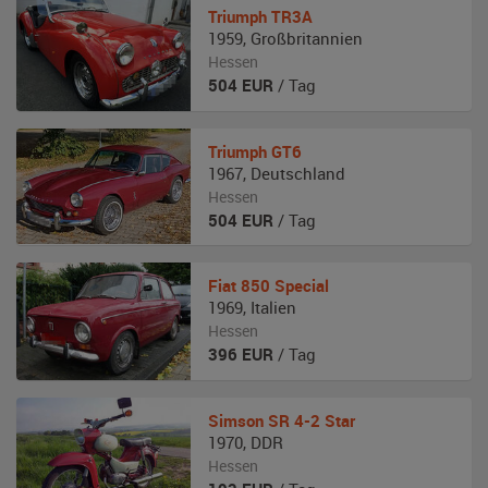
Triumph
TR3A
1959
,
Großbritannien
Hessen
504
EUR
/ Tag
Triumph
GT6
1967
,
Deutschland
Hessen
504
EUR
/ Tag
Fiat
850 Special
1969
,
Italien
Hessen
396
EUR
/ Tag
Simson
SR 4-2 Star
1970
,
DDR
Hessen