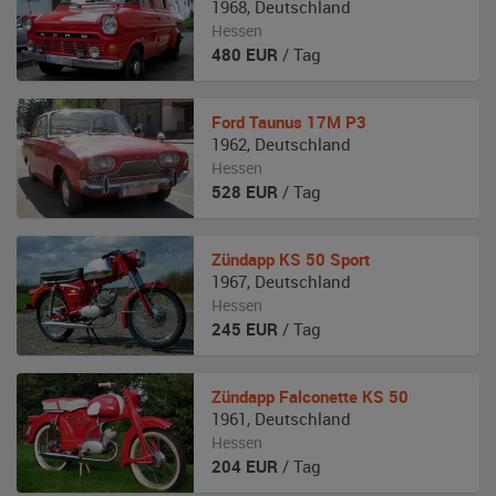
1968
,
Deutschland
Hessen
480
EUR
/ Tag
Ford Taunus
17M P3
1962
,
Deutschland
Hessen
528
EUR
/ Tag
Zündapp
KS 50 Sport
1967
,
Deutschland
Hessen
245
EUR
/ Tag
Zündapp
Falconette KS 50
1961
,
Deutschland
Hessen
204
EUR
/ Tag