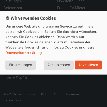
Leistungen
Erweiterte Suche
Referenzen
Fragen für Mieter
Kundenmeinungen
Service
🍪 Wir verwenden Cookies
Um unsere Website und unseren Service zu optimieren
Vermieten
Hilfe
setzen wir Cookies ein. Sollten Sie das nicht wünschen,
Oldtimer anmelden
Häufige Fragen (FAQ)
können Sie Cookies ablehnen. Dann werden nur
Fotos senden
So funktioniert's
funktionale Cookies geladen, die zum Betreiben der
Webseite erforderlich sind. Infos zu Cookies in unserer
Fragen für Vermieter
Kontakt
Datenschutzerklärung
.
Inserat verwalten
Einstellungen
Alle ablehnen
Akzeptieren
SPECIAL
Berühmte Filmautos –
unsere Top 10 ...
© 2026 film-autos.com
Blog
AGB
Impressum
Datenschutz