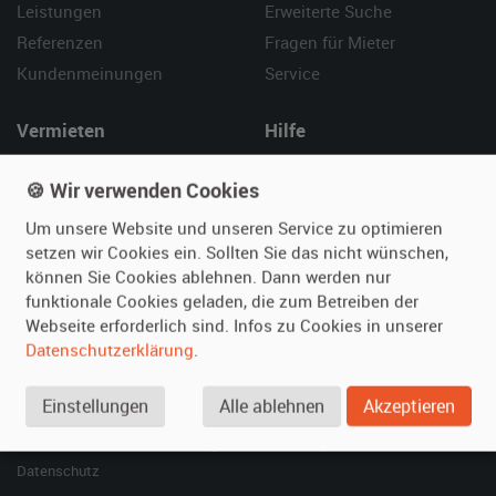
Leistungen
Erweiterte Suche
Referenzen
Fragen für Mieter
Kundenmeinungen
Service
Vermieten
Hilfe
Oldtimer anmelden
Häufige Fragen (FAQ)
🍪 Wir verwenden Cookies
Fotos senden
So funktioniert's
Um unsere Website und unseren Service zu optimieren
Fragen für Vermieter
Kontakt
setzen wir Cookies ein. Sollten Sie das nicht wünschen,
Inserat verwalten
können Sie Cookies ablehnen. Dann werden nur
funktionale Cookies geladen, die zum Betreiben der
SPECIAL
Webseite erforderlich sind. Infos zu Cookies in unserer
Berühmte Filmautos –
Datenschutzerklärung
.
unsere Top 10 ...
Einstellungen
Alle ablehnen
Akzeptieren
© 2026 film-autos.com
Blog
AGB
Impressum
Datenschutz