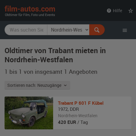
film-
Hilfe
autos.com
Oldtimer von Trabant mieten in
Nordrhein-Westfalen
1 bis 1 von insgesamt 1
Angeboten
Sortieren nach: Neuzugänge
Trabant
P 601 F Kübel
1972
,
DDR
Nordrhein-Westfalen
420
EUR
/ Tag