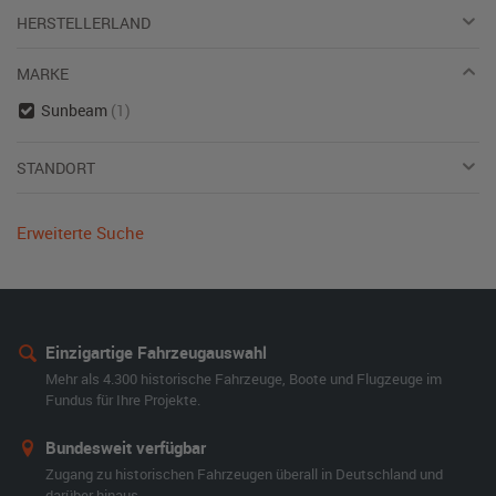
HERSTELLERLAND
MARKE
Sunbeam
(1)
STANDORT
Erweiterte Suche
Einzigartige Fahrzeugauswahl
Mehr als 4.300 historische Fahrzeuge, Boote und Flugzeuge im
Fundus für Ihre Projekte.
Bundesweit verfügbar
Zugang zu historischen Fahrzeugen überall in Deutschland und
darüber hinaus.