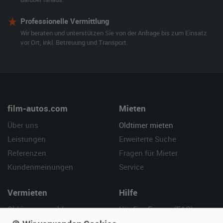
Professionelle Vermittlung
Wir beraten und unterstützen Sie von der Anfrage bis zum Einsatz
vor Ort, inkl. Betreuung und Transport.
film-autos.com
Mieten
Über uns
Oldtimer mieten
Leistungen
Erweiterte Suche
Referenzen
Fragen für Mieter
Kundenmeinungen
Service
Vermieten
Hilfe
Oldtimer anmelden
Häufige Fragen (FAQ)