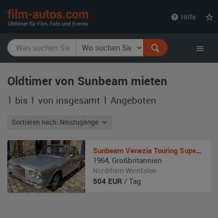
film-
Hilfe
autos.com
Oldtimer von Sunbeam mieten
1 bis 1 von insgesamt 1
Angeboten
Sortieren nach: Neuzugänge
Sunbeam
Venezia Touring Superleggera
1964
,
Großbritannien
Nordrhein-Westfalen
504
EUR
/ Tag