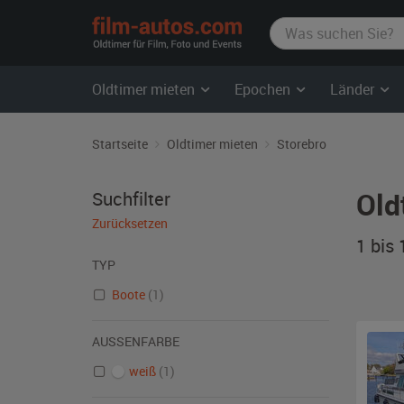
film-
autos.com
Oldtimer mieten
Epochen
Länder
Startseite
Oldtimer mieten
Storebro
Old
Suchfilter
Zurücksetzen
1 bis
TYP
Boote
(1)
AUSSENFARBE
weiß
(1)