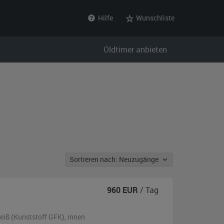
Hilfe
Wunschliste
Oldtimer anbieten
Sortieren nach: Neuzugänge
960
EUR
/ Tag
eiß (Kunststoff GFK)
,
innen