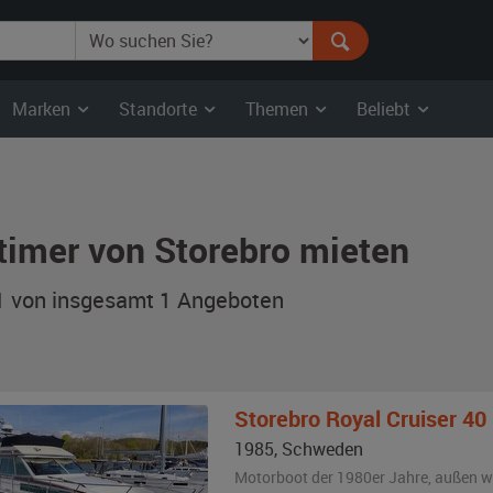
Marken
Standorte
Themen
Beliebt
timer von Storebro mieten
 1 von insgesamt 1
Angeboten
Storebro
Royal Cruiser 40
1985
,
Schweden
Motorboot der 1980er Jahre,
außen
w