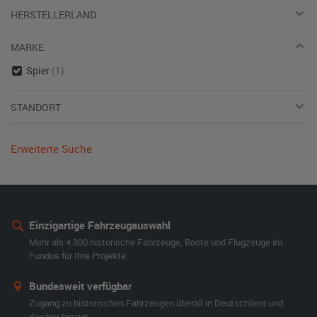
HERSTELLERLAND
MARKE
Spier
(1)
STANDORT
Erweiterte Suche
Einzigartige Fahrzeugauswahl
Mehr als 4.300 historische Fahrzeuge, Boote und Flugzeuge im
Fundus für Ihre Projekte.
Bundesweit verfügbar
Zugang zu historischen Fahrzeugen überall in Deutschland und
darüber hinaus.