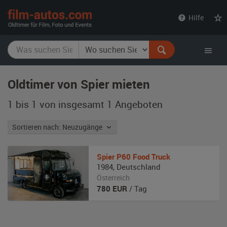
film-
Hilfe
autos.com
Oldtimer von Spier mieten
1 bis 1 von insgesamt 1
Angeboten
Sortieren nach: Neuzugänge
Spier
P60 Food Truck
1984
,
Deutschland
Österreich
780
EUR
/ Tag