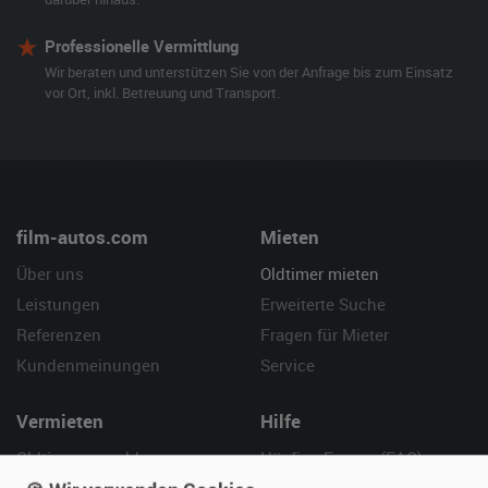
Professionelle Vermittlung
Wir beraten und unterstützen Sie von der Anfrage bis zum Einsatz
vor Ort, inkl. Betreuung und Transport.
film-autos.com
Mieten
Über uns
Oldtimer mieten
Leistungen
Erweiterte Suche
Referenzen
Fragen für Mieter
Kundenmeinungen
Service
Vermieten
Hilfe
Oldtimer anmelden
Häufige Fragen (FAQ)