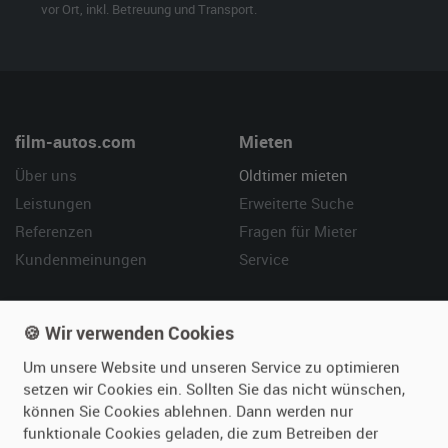
vor Ort, inkl. Betreuung und Transport.
film-autos.com
Mieten
Über uns
Oldtimer mieten
Leistungen
Erweiterte Suche
Referenzen
Fragen für Mieter
Kundenmeinungen
Service
Vermieten
Hilfe
🍪 Wir verwenden Cookies
Oldtimer anmelden
Häufige Fragen (FAQ)
Um unsere Website und unseren Service zu optimieren
Fotos senden
So funktioniert's
setzen wir Cookies ein. Sollten Sie das nicht wünschen,
Fragen für Vermieter
Kontakt
können Sie Cookies ablehnen. Dann werden nur
Inserat verwalten
funktionale Cookies geladen, die zum Betreiben der