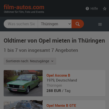
film-
Hilfe
autos.com
Oldtimer von Opel mieten in Thüringen
1 bis 7 von insgesamt 7
Angeboten
Sortieren nach: Neuzugänge
Opel
Ascona B
1979
,
Deutschland
Thüringen
288
EUR
/ Tag
Opel
Manta B GTE