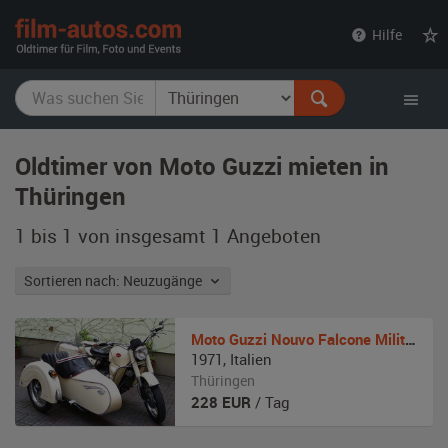
film-
Hilfe
autos.com
Oldtimer von Moto Guzzi mieten in
Thüringen
1 bis 1 von insgesamt 1
Angeboten
Sortieren nach: Neuzugänge
Moto Guzzi
Nouvo Falcone Militare
1971
,
Italien
Thüringen
228
EUR
/ Tag