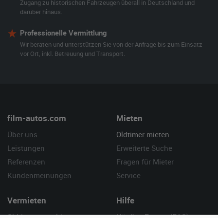
Zugang zu historischen Fahrzeugen überall in Deutschland und
darüber hinaus.
Professionelle Vermittlung
Wir beraten und unterstützen Sie von der Anfrage bis zum Einsatz
vor Ort, inkl. Betreuung und Transport.
film-autos.com
Mieten
Über uns
Oldtimer mieten
Leistungen
Erweiterte Suche
Referenzen
Fragen für Mieter
Kundenmeinungen
Service
Vermieten
Hilfe
Oldtimer anmelden
Häufige Fragen (FAQ)