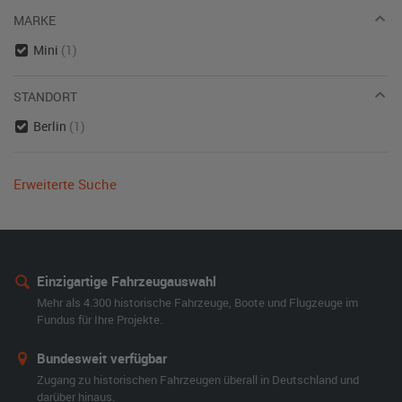
MARKE
Mini
(1)
STANDORT
Berlin
(1)
Erweiterte Suche
Einzigartige Fahrzeugauswahl
Mehr als 4.300 historische Fahrzeuge, Boote und Flugzeuge im
Fundus für Ihre Projekte.
Bundesweit verfügbar
Zugang zu historischen Fahrzeugen überall in Deutschland und
darüber hinaus.