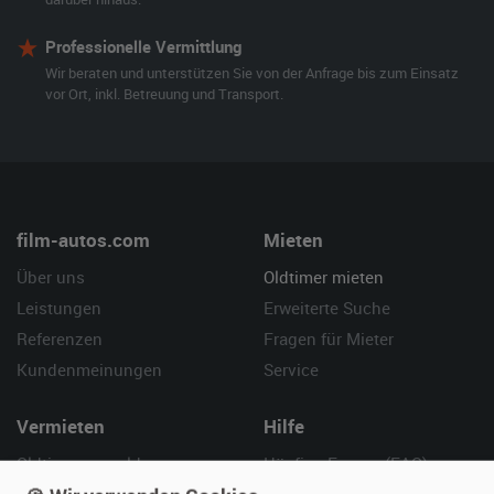
Professionelle Vermittlung
Wir beraten und unterstützen Sie von der Anfrage bis zum Einsatz
vor Ort, inkl. Betreuung und Transport.
film-autos.com
Mieten
Über uns
Oldtimer mieten
Leistungen
Erweiterte Suche
Referenzen
Fragen für Mieter
Kundenmeinungen
Service
Vermieten
Hilfe
Oldtimer anmelden
Häufige Fragen (FAQ)