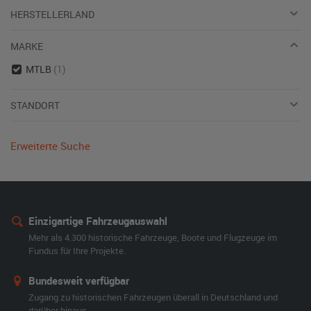
HERSTELLERLAND
MARKE
MTLB
(1)
STANDORT
Erweiterte Suche
Einzigartige Fahrzeugauswahl
Mehr als 4.300 historische Fahrzeuge, Boote und Flugzeuge im
Fundus für Ihre Projekte.
Bundesweit verfügbar
Zugang zu historischen Fahrzeugen überall in Deutschland und
darüber hinaus.