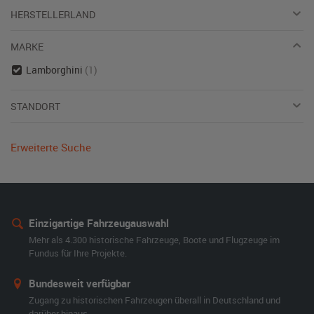
HERSTELLERLAND
MARKE
Lamborghini
(1)
STANDORT
Erweiterte Suche
Einzigartige Fahrzeugauswahl
Mehr als 4.300 historische Fahrzeuge, Boote und Flugzeuge im
Fundus für Ihre Projekte.
Bundesweit verfügbar
Zugang zu historischen Fahrzeugen überall in Deutschland und
darüber hinaus.