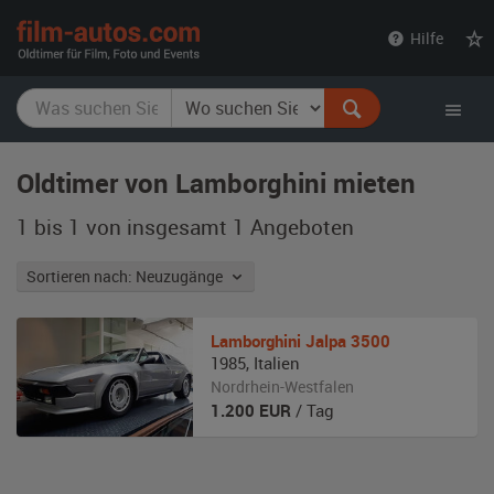
film-
Hilfe
autos.com
Oldtimer von Lamborghini mieten
1 bis 1 von insgesamt 1
Angeboten
Sortieren nach: Neuzugänge
Lamborghini
Jalpa 3500
1985
,
Italien
Nordrhein-Westfalen
1.200
EUR
/ Tag