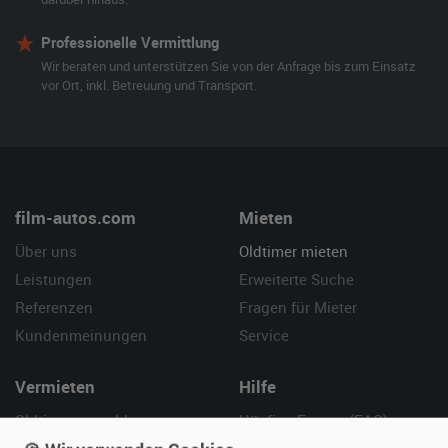
Professionelle Vermittlung
Wir beraten und unterstützen Sie von der Anfrage bis zum Einsatz
vor Ort, inkl. Betreuung und Transport.
film-autos.com
Mieten
Über uns
Oldtimer mieten
Leistungen
Erweiterte Suche
Referenzen
Fragen für Mieter
Kundenmeinungen
Service
Vermieten
Hilfe
Oldtimer anmelden
Häufige Fragen (FAQ)