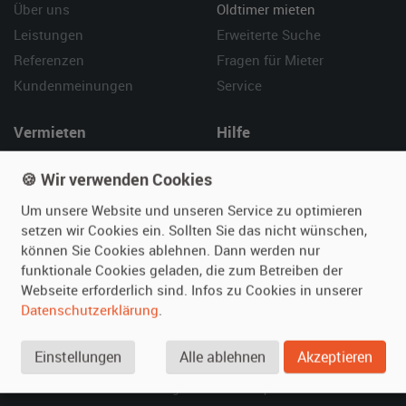
Über uns
Oldtimer mieten
Leistungen
Erweiterte Suche
Referenzen
Fragen für Mieter
Kundenmeinungen
Service
Vermieten
Hilfe
Oldtimer anmelden
Häufige Fragen (FAQ)
🍪 Wir verwenden Cookies
Fotos senden
So funktioniert's
Um unsere Website und unseren Service zu optimieren
Fragen für Vermieter
Kontakt
setzen wir Cookies ein. Sollten Sie das nicht wünschen,
Inserat verwalten
können Sie Cookies ablehnen. Dann werden nur
funktionale Cookies geladen, die zum Betreiben der
SPECIAL
Webseite erforderlich sind. Infos zu Cookies in unserer
Berühmte Filmautos –
Datenschutzerklärung
.
unsere Top 10 ...
Einstellungen
Alle ablehnen
Akzeptieren
© 2026 film-autos.com
Blog
AGB
Impressum