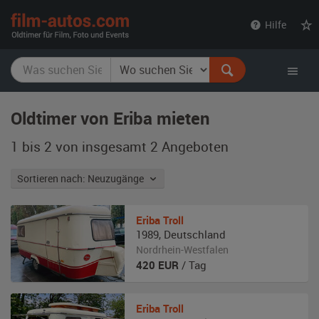
film-
Hilfe
autos.com
Oldtimer von Eriba mieten
1 bis 2 von insgesamt 2
Angeboten
Sortieren nach: Neuzugänge
Eriba
Troll
1989
,
Deutschland
Nordrhein-Westfalen
420
EUR
/ Tag
Eriba
Troll