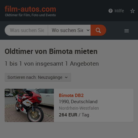
film-
Hilfe
autos.com
Oldtimer von Bimota mieten
1 bis 1 von insgesamt 1
Angeboten
Sortieren nach: Neuzugänge
Bimota
DB2
1990
,
Deutschland
Nordrhein-Westfalen
264
EUR
/ Tag