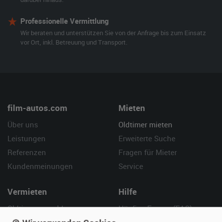
Professionelle Vermittlung
Wir beraten und unterstützen Sie von der Anfrage bis zum Einsatz
vor Ort, inkl. Betreuung und Transport.
film-autos.com
Mieten
Über uns
Oldtimer mieten
Leistungen
Erweiterte Suche
Referenzen
Fragen für Mieter
Kundenmeinungen
Service
Vermieten
Hilfe
Oldtimer anmelden
Häufige Fragen (FAQ)