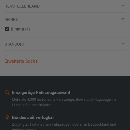
HERSTELLERLAND
MARKE
Bimota
(1)
STANDORT
Erweiterte Suche
Einzigartige Fahrzeugauswahl
Mehr als 4.300 historische Fahrzeuge, Boote und Flugzeuge im
Fundus für Ihre Projekte.
Bundesweit verfügbar
Zugang zu historischen Fahrzeugen überall in Deutschland und
darüber hinaus.