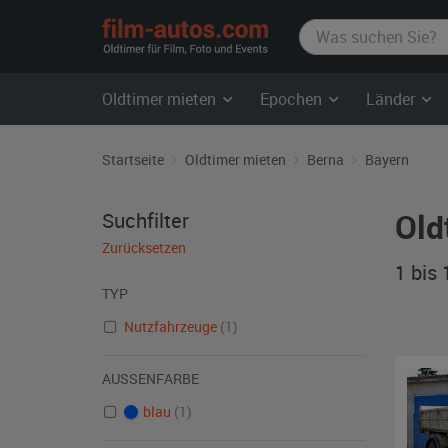
film-
autos.com
Oldtimer mieten
Epochen
Länder
Startseite
Oldtimer mieten
Berna
Bayern
Old
Suchfilter
Zurücksetzen
1 bis
TYP
Nutzfahrzeuge
(1)
AUSSENFARBE
blau
(1)