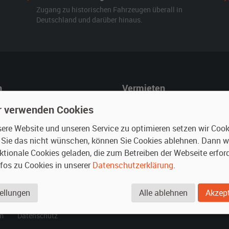
Zugang zu historischen Fahrzeugen überall in
Deutschland und darüber hinaus.
n
Vermieten
r mieten
Oldtimer anmelden
r verwenden Cookies
rte Suche
Fotos senden
re Website und unseren Service zu optimieren setzen wir Cooki
für Mieter
Fragen für Vermieter
n Sie das nicht wünschen, können Sie Cookies ablehnen. Dann 
Inserat verwalten
ktionale Cookies geladen, die zum Betreiben der Webseite erford
nfos zu Cookies in unserer
Datenschutzerklärung
.
.
ellungen
Alle ablehnen
Akzept
m
Datenschutz