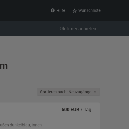
Hilfe
Wunschliste
Oldtimer anbieten
rn
Sortieren nach: Neuzugänge
600
EUR
/ Tag
ußen
dunkelblau
,
innen