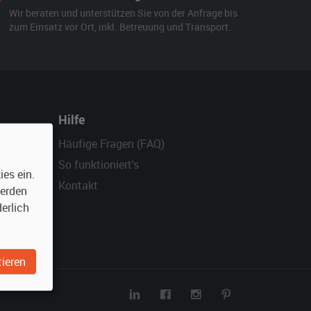
Wir beraten und unterstützen Sie von der Anfrage bis
zum Einsatz vor Ort, inkl. Betreuung und Transport.
Hilfe
Häufige Fragen (FAQ)
So funktioniert's
es ein.
Kontakt
werden
erlich
ieren