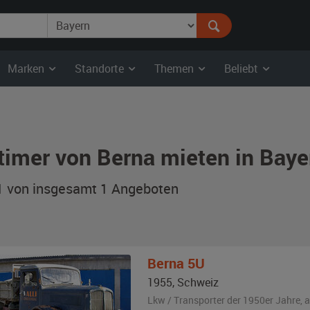
Marken
Standorte
Themen
Beliebt
timer von Berna mieten in Baye
 1 von insgesamt 1
Angeboten
Berna
5U
1955
,
Schweiz
Lkw / Transporter der 1950er Jahre,
a