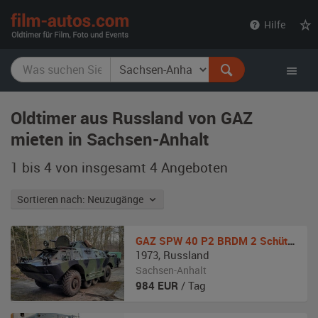
film-
Hilfe
autos.com
Oldtimer aus Russland von GAZ
mieten in Sachsen-Anhalt
1 bis 4 von insgesamt 4
Angeboten
Sortieren nach: Neuzugänge
GAZ
SPW 40 P2 BRDM 2 Schützenpanzerwagen
1973
,
Russland
Sachsen-Anhalt
984
EUR
/ Tag