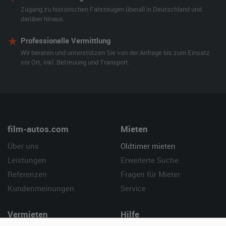
Zugang zu historischen Fahrzeugen überall in Deutschland und
darüber hinaus.
Professionelle Vermittlung
Wir beraten und unterstützen Sie von der Anfrage bis zum Einsatz
vor Ort, inkl. Betreuung und Transport.
film-autos.com
Mieten
Über uns
Oldtimer mieten
Leistungen
Erweiterte Suche
Referenzen
Fragen für Mieter
Kundenmeinungen
Service
Vermieten
Hilfe