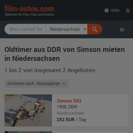
film-
Hilfe
autos.com
Oldtimer aus DDR von Simson mieten
in Niedersachsen
1 bis 2 von insgesamt 2
Angeboten
Sortieren nach: Neuzugänge
Simson
SR2
1958
,
DDR
Niedersachsen
252
EUR
/ Tag