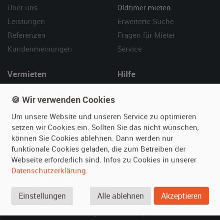
Über uns
Oldtimer mieten
Leistungen
Erweiterte Suche
Referenzen
Fragen für Mieter
Kundenmeinungen
Service
Vermieten
Hilfe
Oldtimer anmelden
Häufige Fragen (FAQ)
🍪 Wir verwenden Cookies
Fotos senden
So funktioniert's
Um unsere Website und unseren Service zu optimieren
Fragen für Vermieter
Kontakt
setzen wir Cookies ein. Sollten Sie das nicht wünschen,
Inserat verwalten
können Sie Cookies ablehnen. Dann werden nur
funktionale Cookies geladen, die zum Betreiben der
SPECIAL
Webseite erforderlich sind. Infos zu Cookies in unserer
Berühmte Filmautos –
Datenschutzerklärung
.
unsere Top 10 ...
Einstellungen
Alle ablehnen
Akzeptieren
© 2026 film-autos.com
Blog
AGB
Impressum