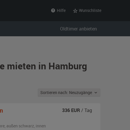
Hilfe
Wunschliste
Oldtimer anbieten
ie mieten in Hamburg
Sortieren nach: Neuzugänge
n
336
EUR
/ Tag
hre,
außen
schwarz
,
innen