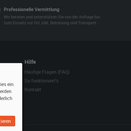
Professionelle Vermittlung
Wir beraten und unterstützen Sie von der Anfrage bis
zum Einsatz vor Ort, inkl. Betreuung und Transport.
Hilfe
Häufige Fragen (FAQ)
So funktioniert's
es ein.
Kontakt
werden
erlich
ieren