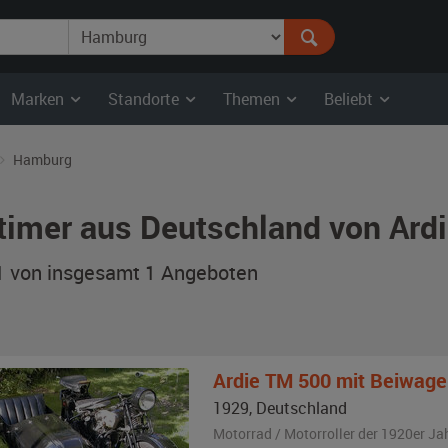
Marken
Standorte
Themen
Beliebt
Hamburg
timer aus Deutschland von Ard
 1 von insgesamt 1
Angeboten
Ardie
TM 500 mit Beiwage
1929
,
Deutschland
Motorrad / Motorroller der 1920er Ja