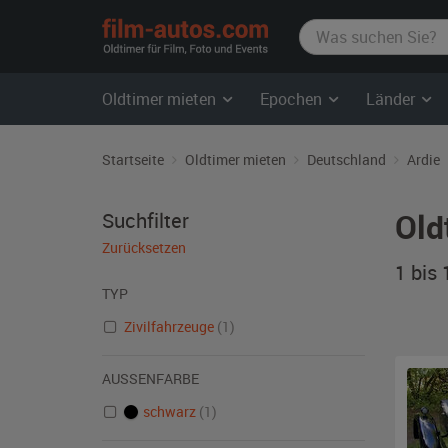
film-
autos.com
Oldtimer mieten
Epochen
Länder
Startseite
Oldtimer mieten
Deutschland
Ardie
Old
Suchfilter
Zurücksetzen
1 bis
TYP
Zivilfahrzeuge
(1)
AUSSENFARBE
schwarz
(1)