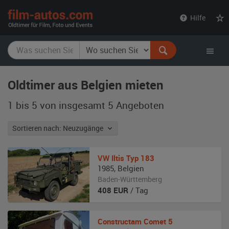
film-
Hilfe
autos.com
Oldtimer aus Belgien mieten
1 bis 5 von insgesamt 5
Angeboten
Sortieren nach: Neuzugänge
VW
Iltis Typ 183
1985
,
Belgien
Baden-Württemberg
408
EUR
/ Tag
Constructam
Comet 5