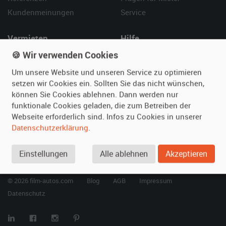
Kundenmeinungen
Service
Vermieten
Hilfe
🍪 Wir verwenden Cookies
Oldtimer anmelden
Häufige Fragen (FAQ)
Fotos senden
So funktioniert's
Um unsere Website und unseren Service zu optimieren
Fragen für Vermieter
Kontakt
setzen wir Cookies ein. Sollten Sie das nicht wünschen,
können Sie Cookies ablehnen. Dann werden nur
Inserat verwalten
funktionale Cookies geladen, die zum Betreiben der
Webseite erforderlich sind. Infos zu Cookies in unserer
SPECIAL
Datenschutzerklärung
.
Berühmte Filmautos –
unsere Top 10 ...
Einstellungen
Alle ablehnen
Akzeptieren
© 2026 film-autos.com
Blog
AGB
Impressum
Datenschutz