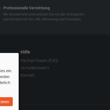
Professionelle Vermittlung
Wir beraten und unterstützen Sie von der Anfrage bis
zum Einsatz vor Ort, inkl. Betreuung und Transport.
Hilfe
Häufige Fragen (FAQ)
So funktioniert's
es ein.
Kontakt
werden
erlich
ieren