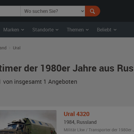
Marken
Standorte
Themen
Beliebt
and
Ural
timer der 1980er Jahre aus Rus
 1 von insgesamt 1
Angeboten
Ural
4320
1984
,
Russland
Militär Lkw / Transporter der 1980er 