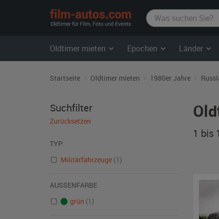
film-
autos.com
Oldtimer mieten
Epochen
Länder
Startseite
Oldtimer mieten
1980er Jahre
Russl
Old
Suchfilter
Zurücksetzen
1 bis
TYP
Militärfahrzeuge
(1)
AUSSENFARBE
grün
(1)