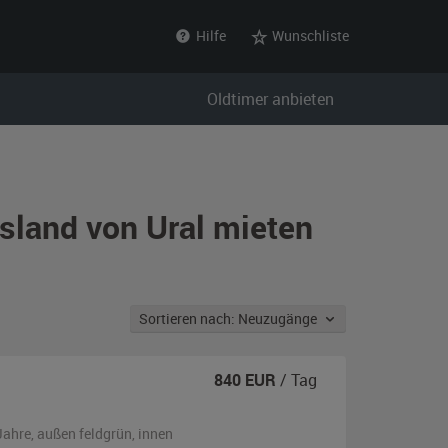
Hilfe
Wunschliste
Oldtimer anbieten
sland von Ural mieten
Sortieren nach: Neuzugänge
840
EUR
/ Tag
Jahre,
außen
feldgrün
,
innen