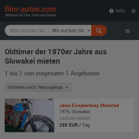
film-
Hilfe
autos.com
Oldtimer der 1970er Jahre aus
Slowakei mieten
1 bis 1 von insgesamt 1
Angeboten
Sortieren nach: Neuzugänge
Jawa
Eisspeedway Motorrad
1975
,
Slowakei
Sachsen-Anhalt
288
EUR
/ Tag