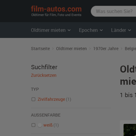
film-
autos.com
Oldtimer mieten
Epochen
Länder
Startseite
Oldtimer mieten
1970er Jahre
Belgi
Old
Suchfilter
Zurücksetzen
mie
TYP
1 bis
Zivilfahrzeuge
(1)
AUSSENFARBE
weiß
(1)