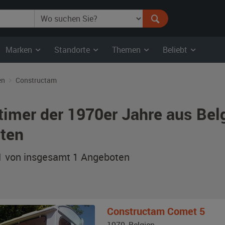
Marken
Standorte
Themen
Beliebt
en
Constructam
timer der 1970er Jahre aus Be
ten
 1 von insgesamt 1
Angeboten
Constructam
Comet 5