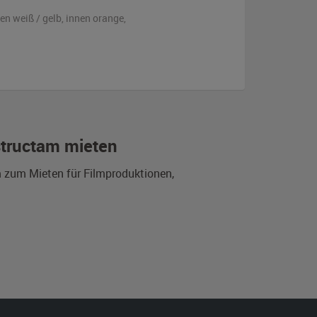
ßen
weiß / gelb
,
innen orange
,
structam mieten
m zum Mieten für Filmproduktionen,