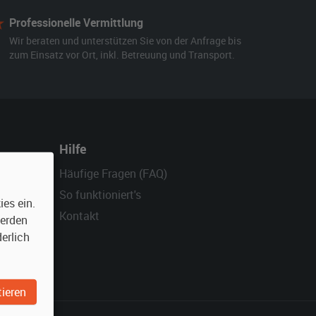
Professionelle Vermittlung
Wir beraten und unterstützen Sie von der Anfrage bis
zum Einsatz vor Ort, inkl. Betreuung und Transport.
Hilfe
Häufige Fragen (FAQ)
So funktioniert's
es ein.
Kontakt
werden
erlich
ieren