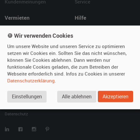
Kundenmeinungen
Service
Vermieten
Hilfe
Oldtimer anmelden
Häufige Fragen (FAQ)
🍪 Wir verwenden Cookies
Fotos senden
So funktioniert's
Fragen für Vermieter
Kontakt
Um unsere Website und unseren Service zu optimieren
setzen wir Cookies ein. Sollten Sie das nicht wünschen,
Inserat verwalten
können Sie Cookies ablehnen. Dann werden nur
funktionale Cookies geladen, die zum Betreiben der
SPECIAL
Webseite erforderlich sind. Infos zu Cookies in unserer
Berühmte Filmautos –
Datenschutzerklärung
.
unsere Top 10 ...
Einstellungen
Alle ablehnen
Akzeptieren
© 2026 film-autos.com
Blog
AGB
Impressum
Datenschutz