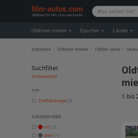
film-
autos.com
Oldtimer mieten
Epochen
Länder
Startseite
Oldtimer mieten
1960er Jahre
Deuts
Old
Suchfilter
Zurücksetzen
mie
TYP
1 bis
Zivilfahrzeuge
(2)
AUSSENFARBE
rot
(1)
grau
(1)