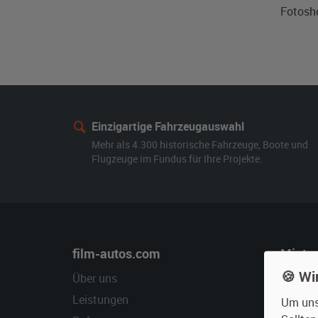
Fotosh
Einzigartige Fahrzeugauswahl
Mehr als 4.300 historische Fahrzeuge, Boote und
Flugzeuge im Fundus für Ihre Projekte.
film-autos.com
Miete
🍪 Wi
Über uns
Oldtime
Leistungen
Erweite
Um unse