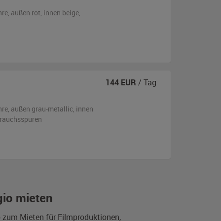
hre,
außen
rot
,
innen beige
,
144
EUR
/ Tag
hre,
außen
grau-metallic
,
innen
ebrauchsspuren
gio mieten
o zum Mieten für Filmproduktionen,