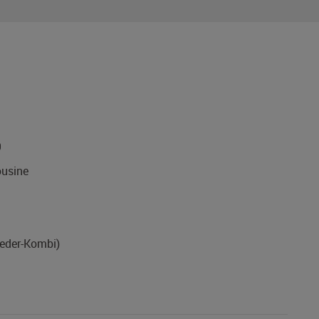
9
usine
Leder-Kombi)