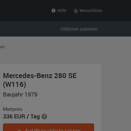
Hilfe
Wunschliste
Oldtimer anbieten
sen
Mercedes-Benz 280 SE
,
(W116)
Baujahr
Baujahr 1979
1979,
mimosen-
Mietpreis
336
EUR
/ Tag
gelb
Auf Wunschliste setzen