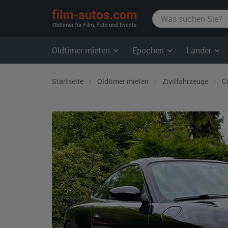
film-
autos.com
Oldtimer mieten
Epochen
Länder
Startseite
Oldtimer mieten
Zivilfahrzeuge
C