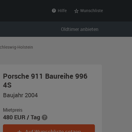
Hilfe
Wunschliste
Oldtimer anbieten
chleswig-Holstein
Porsche 911 Baureihe 996
,
4S
Baujahr
Baujahr 2004
2004,
schwarz
Mietpreis
480
EUR
/ Tag
Auf Wunschliste setzen