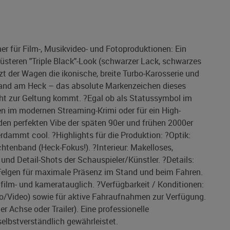
er für Film-, Musikvideo- und Fotoproduktionen: Ein
üsteren "Triple Black"-Look (schwarzer Lack, schwarzes
tzt der Wagen die ikonische, breite Turbo-Karosserie und
band am Heck – das absolute Markenzeichen dieses
cht zur Geltung kommt. ?Egal ob als Statussymbol im
en im modernen Streaming-Krimi oder für ein High-
 den perfekten Vibe der späten 90er und frühen 2000er
erdammt cool. ?Highlights für die Produktion: ?Optik:
tenband (Heck-Fokus!). ?Interieur: Makelloses,
und Detail-Shots der Schauspieler/Künstler. ?Details:
-Felgen für maximale Präsenz im Stand und beim Fahren.
film- und kameratauglich. ?Verfügbarkeit / Konditionen:
to/Video) sowie für aktive Fahraufnahmen zur Verfügung.
 Achse oder Trailer). Eine professionelle
elbstverständlich gewährleistet.