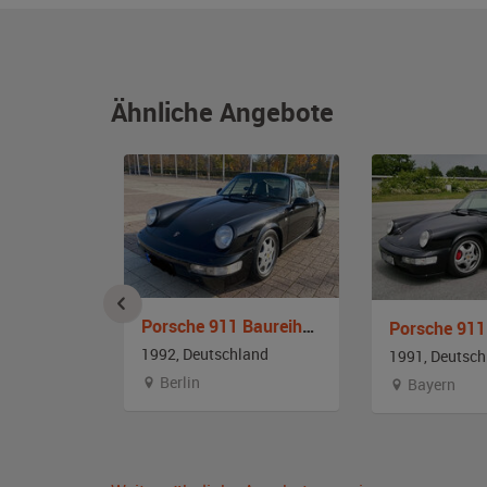
Ähnliche Angebote
Porsche 911 Baureihe 964 Carrera 4
Porsche 911 Carerra 2 Baureihe 964
1992, Deutschland
and
1991, Deutsch
Berlin
Bayern