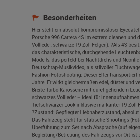
Besonderheiten
Hier steht ein absolut kompromissloser Eyecatch
Porsche 996 Carrera 4S im extrem cleanen und d
Vollleder, schwarze 19-Zoll-Felgen). ?Als 4S besi
das charakteristische, durchgehende Leuchten
Modells, das perfekt bei Nachtdrehs und Neonli
Deutschrap-Musikvideo, als stilvoller Fluchtwag
Fashion-Fotoshooting: Dieser Elfer transportiert
Jahre. Er wirkt gleichermaßen edel, düster und v
Breite Turbo-Karosserie mit durchgehendem Leuch
schwarzes Vollleder – ideal für Innenaufnahmen 
Tiefschwarzer Look inklusive markanter 19-Zoll
?Zustand: Gepflegter Liebhaberzustand, absolut 
Das Fahrzeug steht für statische Shootings (Fo
Überführung zum Set nach Absprache (auf eigener
Begleitung/Betreuung des Fahrzeugs vor Ort ist s